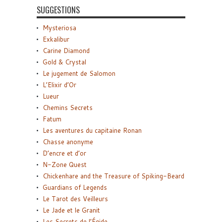
SUGGESTIONS
Mysteriosa
Exkalibur
Carine Diamond
Gold & Crystal
Le jugement de Salomon
L’Elixir d’Or
Lueur
Chemins Secrets
Fatum
Les aventures du capitaine Ronan
Chasse anonyme
D’encre et d’or
N-Zone Quest
Chickenhare and the Treasure of Spiking-Beard
Guardians of Legends
Le Tarot des Veilleurs
Le Jade et le Granit
Les Secrets de l’Égide