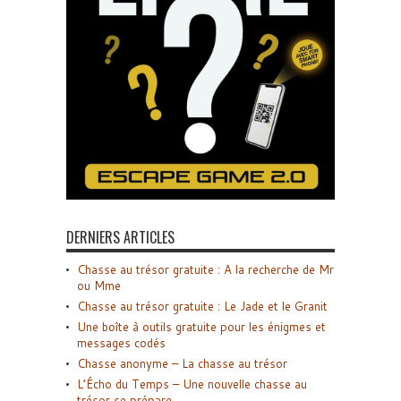
DERNIERS ARTICLES
Chasse au trésor gratuite : A la recherche de Mr
ou Mme
Chasse au trésor gratuite : Le Jade et le Granit
Une boîte à outils gratuite pour les énigmes et
messages codés
Chasse anonyme – La chasse au trésor
L’Écho du Temps – Une nouvelle chasse au
trésor se prépare