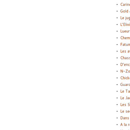
Carin
Gold 
Le ju
L’Elix
Lueur
Chemi
Fatu
Les a
Chas
D’enc
N-Zo
Chick
Guard
Le Ta
Le Ja
Les S
Le se
Dans 
A la 