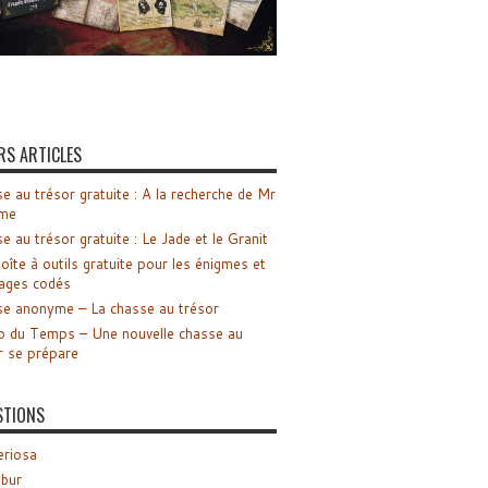
RS ARTICLES
e au trésor gratuite : A la recherche de Mr
me
e au trésor gratuite : Le Jade et le Granit
oîte à outils gratuite pour les énigmes et
ages codés
e anonyme – La chasse au trésor
o du Temps – Une nouvelle chasse au
r se prépare
STIONS
riosa
ibur