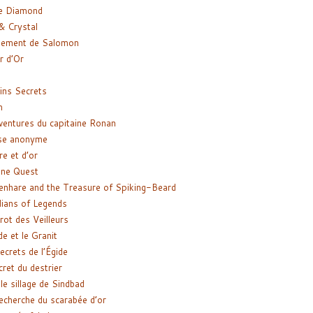
e Diamond
& Crystal
gement de Salomon
ir d’Or
ns Secrets
m
ventures du capitaine Ronan
se anonyme
re et d’or
ne Quest
enhare and the Treasure of Spiking-Beard
ians of Legends
rot des Veilleurs
de et le Granit
ecrets de l’Égide
cret du destrier
le sillage de Sindbad
recherche du scarabée d’or