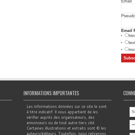
Email
Pseud
Email 
htm
tex
mob
INFORMATIONS IMPORTANTES
CONN
Les informations données sur ce site le sont
à titre indicatif. Il vous appartient de les
vérifier auprès des organisateurs, des
annonceurs ou de tout autre tiers cité.
Certaines illustrations et extraits sont © les
auteurs/éditeurs. Toutefois, nous retirerons