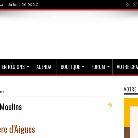
a - Un lot à 50 000 €
EN RÉGIONS
AGENDA
BOUTIQUE
FORUM
VOTRE CHA
VOTRE 
ins
 Moulins
ère d’Aigues