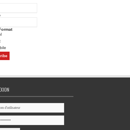
o
Format
l
t
ile
EXION