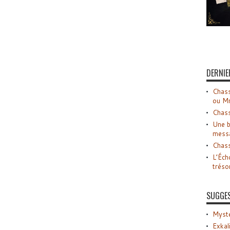
DERNIE
Chass
ou M
Chass
Une b
mess
Chass
L’Éch
tréso
SUGGE
Myste
Exkal