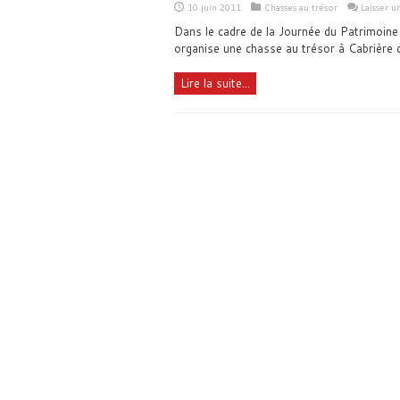
10 juin 2011
Chasses au trésor
Laisser 
Dans le cadre de la Journée du Patrimoine
organise une chasse au trésor à Cabrière 
Lire la suite...