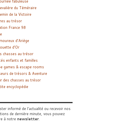
ournée fabuleuse
evalière du Téméraire
emin de la Victoire
res au trésor
tion France 98
e
moureux d’Ariège
ouette d’Or
s chasses au trésor
tés enfants et familles
pe games & escape rooms
eurs de trésors & Aventure
r des chasses au trésor
tite encyclopédie
ster informé de l'actualité ou recevoir nos
tions de dernière minute, vous pouvez
re à notre
newsletter
.