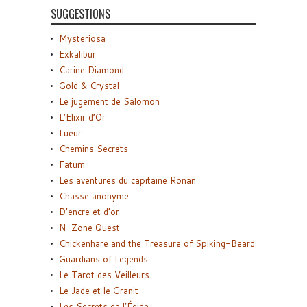
SUGGESTIONS
Mysteriosa
Exkalibur
Carine Diamond
Gold & Crystal
Le jugement de Salomon
L’Elixir d’Or
Lueur
Chemins Secrets
Fatum
Les aventures du capitaine Ronan
Chasse anonyme
D’encre et d’or
N-Zone Quest
Chickenhare and the Treasure of Spiking-Beard
Guardians of Legends
Le Tarot des Veilleurs
Le Jade et le Granit
Les Secrets de l’Égide