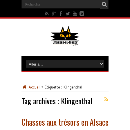
Accueil
»
Étiquette :
Klingenthal
Tag archives :
Klingenthal
Chasses aux trésors en Alsace