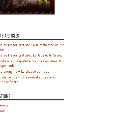
RS ARTICLES
e au trésor gratuite : A la recherche de Mr
me
e au trésor gratuite : Le Jade et le Granit
oîte à outils gratuite pour les énigmes et
ages codés
e anonyme – La chasse au trésor
o du Temps – Une nouvelle chasse au
r se prépare
STIONS
riosa
ibur