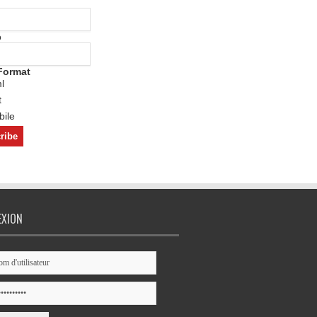
o
Format
l
t
ile
EXION