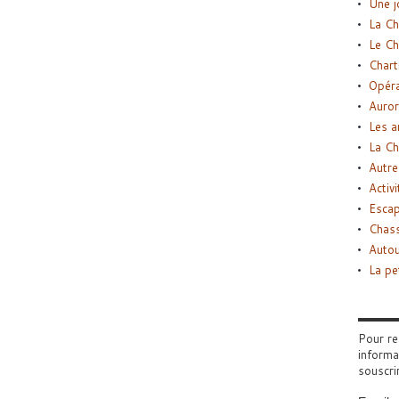
Une j
La Ch
Le Ch
Chart
Opéra
Auror
Les a
La Ch
Autre
Activi
Esca
Chass
Autou
La pe
Pour re
informa
souscri