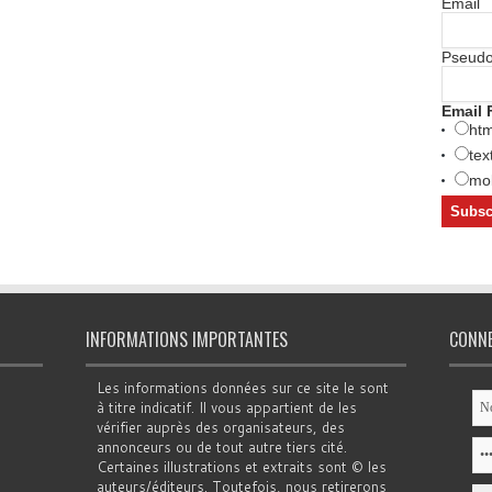
Email
Pseud
Email 
htm
tex
mob
INFORMATIONS IMPORTANTES
CONN
Les informations données sur ce site le sont
à titre indicatif. Il vous appartient de les
vérifier auprès des organisateurs, des
annonceurs ou de tout autre tiers cité.
Certaines illustrations et extraits sont © les
auteurs/éditeurs. Toutefois, nous retirerons