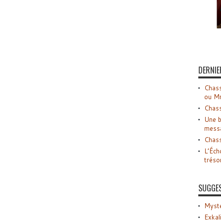
DERNIE
Chass
ou M
Chass
Une b
mess
Chass
L’Éch
tréso
SUGGE
Myste
Exkal