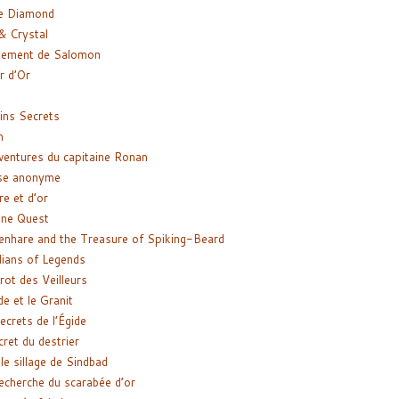
e Diamond
& Crystal
gement de Salomon
ir d’Or
ns Secrets
m
ventures du capitaine Ronan
se anonyme
re et d’or
ne Quest
enhare and the Treasure of Spiking-Beard
ians of Legends
rot des Veilleurs
de et le Granit
ecrets de l’Égide
cret du destrier
le sillage de Sindbad
recherche du scarabée d’or