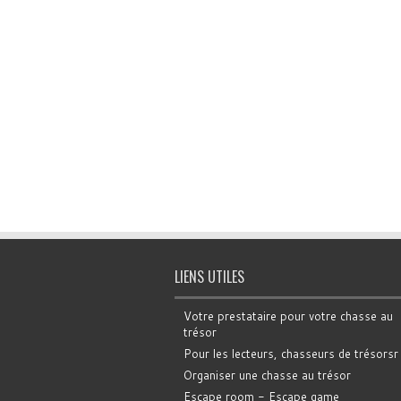
LIENS UTILES
Votre prestataire pour votre chasse au
trésor
Pour les lecteurs, chasseurs de trésorsr
Organiser une chasse au trésor
Escape room - Escape game