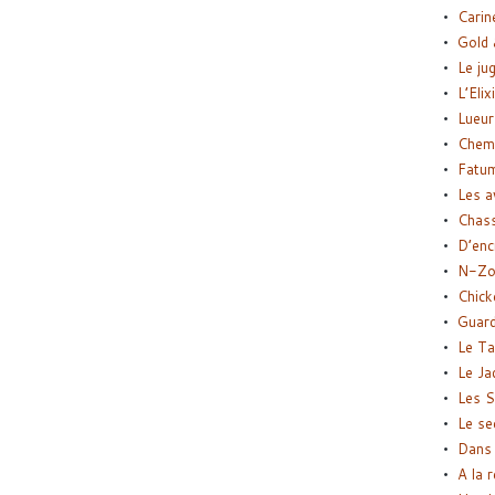
Carin
Gold 
Le ju
L’Elix
Lueur
Chemi
Fatu
Les a
Chas
D’enc
N-Zo
Chick
Guard
Le Ta
Le Ja
Les S
Le se
Dans 
A la 