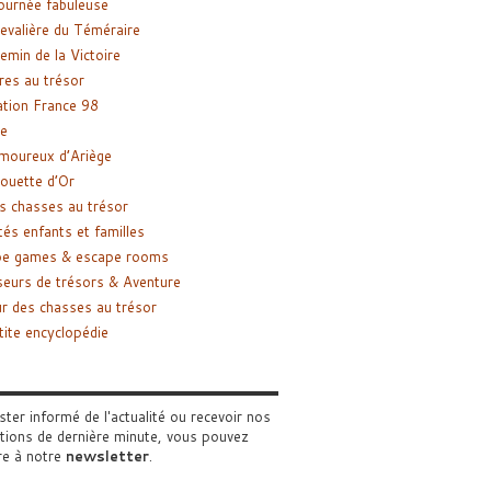
ournée fabuleuse
evalière du Téméraire
emin de la Victoire
res au trésor
tion France 98
e
moureux d’Ariège
ouette d’Or
s chasses au trésor
tés enfants et familles
pe games & escape rooms
eurs de trésors & Aventure
r des chasses au trésor
tite encyclopédie
ster informé de l'actualité ou recevoir nos
tions de dernière minute, vous pouvez
re à notre
newsletter
.