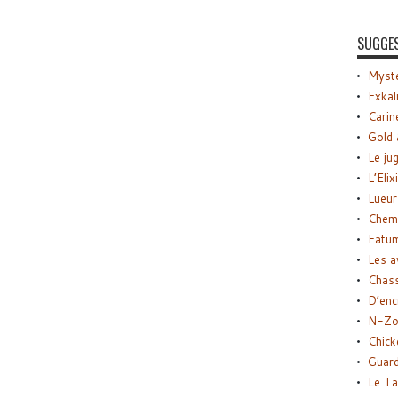
SUGGE
Myste
Exkal
Carin
Gold 
Le ju
L’Elix
Lueur
Chemi
Fatu
Les a
Chas
D’enc
N-Zo
Chick
Guard
Le Ta