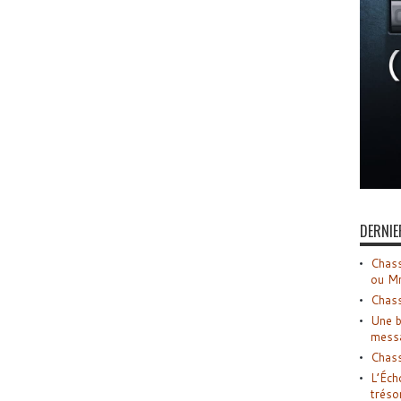
DERNIE
Chass
ou M
Chass
Une b
mess
Chass
L’Éch
tréso