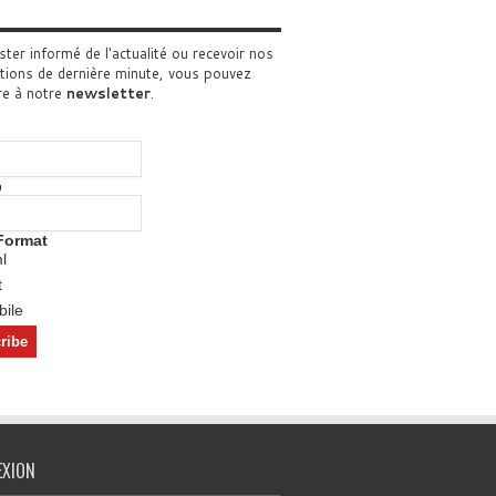
ster informé de l'actualité ou recevoir nos
tions de dernière minute, vous pouvez
re à notre
newsletter
.
o
Format
l
t
ile
EXION