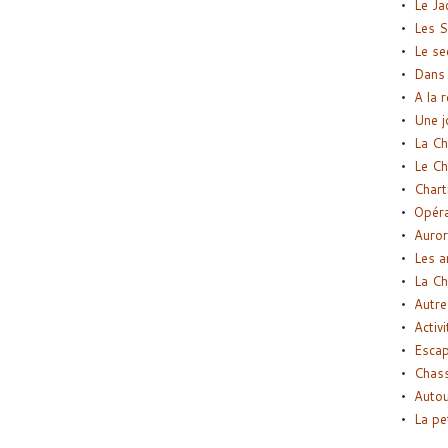
Le Ja
Les S
Le se
Dans 
A la 
Une j
La Ch
Le Ch
Chart
Opéra
Auror
Les a
La Ch
Autre
Activi
Esca
Chass
Autou
La pe