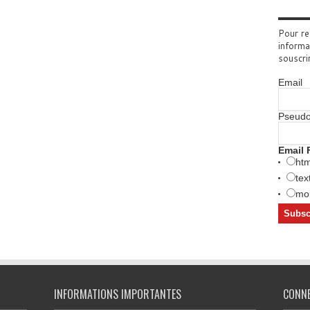
Pour re
informa
souscri
Email
Pseud
Email 
htm
tex
mob
INFORMATIONS IMPORTANTES
CONN