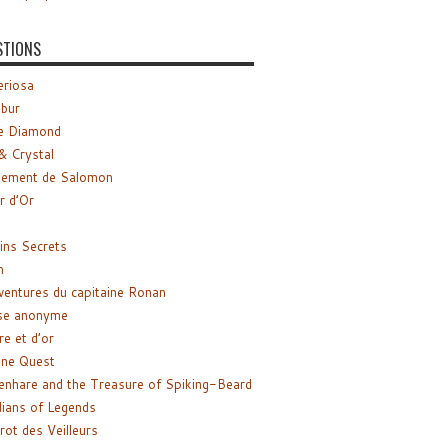
STIONS
riosa
ibur
e Diamond
& Crystal
gement de Salomon
ir d’Or
ns Secrets
m
ventures du capitaine Ronan
se anonyme
re et d’or
ne Quest
enhare and the Treasure of Spiking-Beard
ians of Legends
rot des Veilleurs