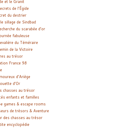
de et le Granit
ecrets de l’Égide
cret du destrier
le sillage de Sindbad
recherche du scarabée d’or
ournée fabuleuse
evalière du Téméraire
emin de la Victoire
res au trésor
tion France 98
e
moureux d’Ariège
ouette d’Or
s chasses au trésor
tés enfants et familles
pe games & escape rooms
eurs de trésors & Aventure
r des chasses au trésor
tite encyclopédie