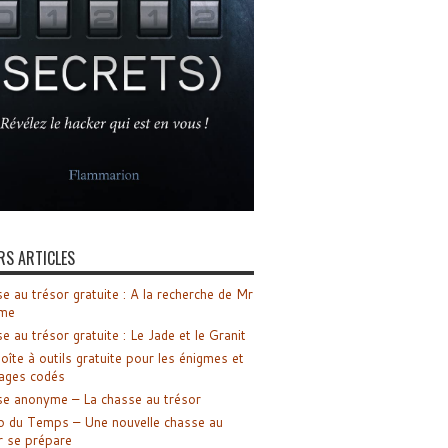
RS ARTICLES
e au trésor gratuite : A la recherche de Mr
me
e au trésor gratuite : Le Jade et le Granit
oîte à outils gratuite pour les énigmes et
ages codés
e anonyme – La chasse au trésor
o du Temps – Une nouvelle chasse au
r se prépare