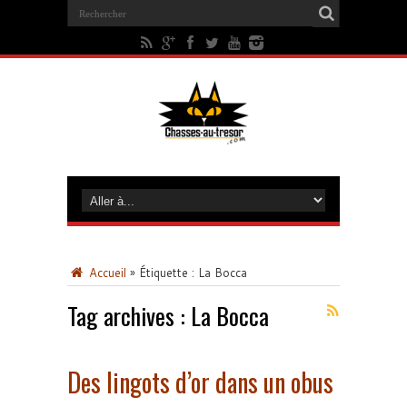
Accueil
»
Étiquette :
La Bocca
Tag archives :
La Bocca
Des lingots d’or dans un obus