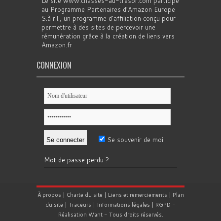
Le site www.chasses-au-tresor.com participe
au Programme Partenaires d’Amazon Europe
S.à r.l., un programme d’affiliation conçu pour
permettre à des sites de percevoir une
rémunération grâce à la création de liens vers
Amazon.fr
CONNEXION
Se souvenir de moi
Mot de passe perdu ?
À propos
|
Charte du site
|
Liens et remerciements
|
Plan
du site
|
Traceurs
|
Informations légales
|
RGPD
-
Réalisation
Want
- Tous droits réservés.