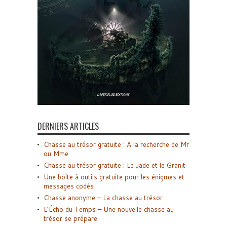
DERNIERS ARTICLES
Chasse au trésor gratuite : A la recherche de Mr
ou Mme
Chasse au trésor gratuite : Le Jade et le Granit
Une boîte à outils gratuite pour les énigmes et
messages codés
Chasse anonyme – La chasse au trésor
L’Écho du Temps – Une nouvelle chasse au
trésor se prépare