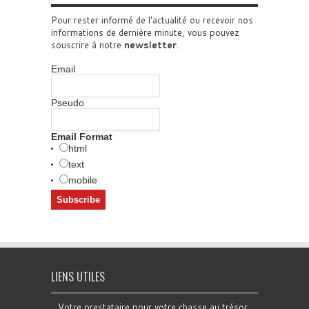
Pour rester informé de l'actualité ou recevoir nos
informations de dernière minute, vous pouvez
souscrire à notre
newsletter
.
Email
Pseudo
Email Format
html
text
mobile
LIENS UTILES
Votre prestataire pour votre chasse au trésor