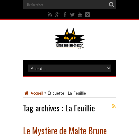
Accueil
»
Étiquette :
La Feuillie
Tag archives :
La Feuillie
Le Mystère de Malte Brune