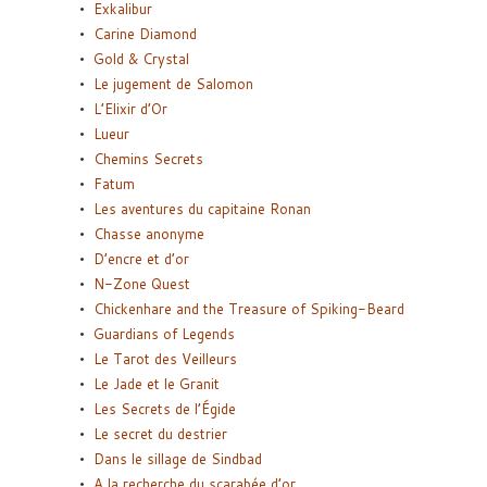
Exkalibur
Carine Diamond
Gold & Crystal
Le jugement de Salomon
L’Elixir d’Or
Lueur
Chemins Secrets
Fatum
Les aventures du capitaine Ronan
Chasse anonyme
D’encre et d’or
N-Zone Quest
Chickenhare and the Treasure of Spiking-Beard
Guardians of Legends
Le Tarot des Veilleurs
Le Jade et le Granit
Les Secrets de l’Égide
Le secret du destrier
Dans le sillage de Sindbad
A la recherche du scarabée d’or