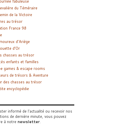
ournée fabuleuse
evalière du Téméraire
emin de la Victoire
res au trésor
tion France 98
e
moureux d’Ariège
ouette d’Or
s chasses au trésor
tés enfants et familles
pe games & escape rooms
eurs de trésors & Aventure
r des chasses au trésor
tite encyclopédie
ster informé de l'actualité ou recevoir nos
tions de dernière minute, vous pouvez
re à notre
newsletter
.