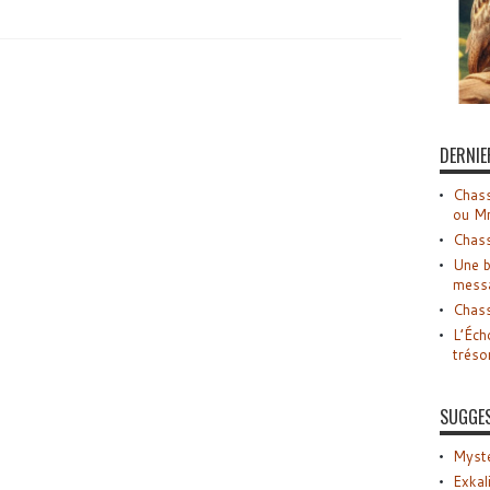
DERNIE
Chass
ou M
Chass
Une b
mess
Chass
L’Éch
tréso
SUGGE
Myste
Exkal