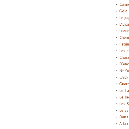
Carin
Gold 
Le ju
L’Elix
Lueur
Chemi
Fatu
Les a
Chas
D’enc
N-Zo
Chick
Guard
Le Ta
Le Ja
Les S
Le se
Dans 
A la 