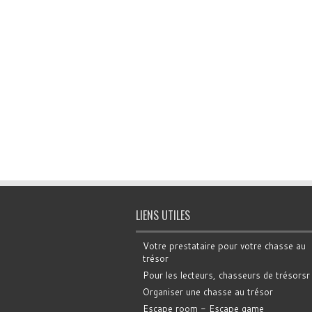
LIENS UTILES
Votre prestataire pour votre chasse au
trésor
Pour les lecteurs, chasseurs de trésorsr
Organiser une chasse au trésor
Escape room - Escape game