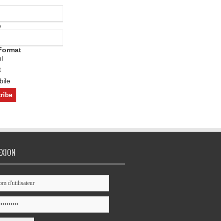
o
Format
l
t
ile
EXION