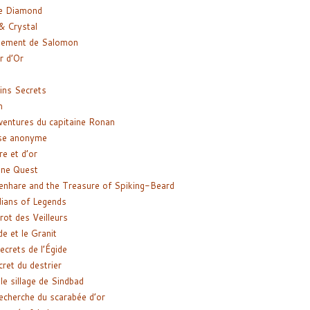
e Diamond
& Crystal
gement de Salomon
ir d’Or
ns Secrets
m
ventures du capitaine Ronan
se anonyme
re et d’or
ne Quest
enhare and the Treasure of Spiking-Beard
ians of Legends
rot des Veilleurs
de et le Granit
ecrets de l’Égide
cret du destrier
le sillage de Sindbad
recherche du scarabée d’or