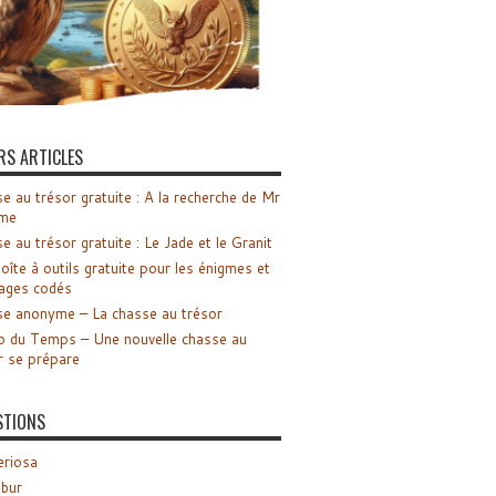
RS ARTICLES
e au trésor gratuite : A la recherche de Mr
me
e au trésor gratuite : Le Jade et le Granit
oîte à outils gratuite pour les énigmes et
ages codés
e anonyme – La chasse au trésor
o du Temps – Une nouvelle chasse au
r se prépare
STIONS
riosa
ibur