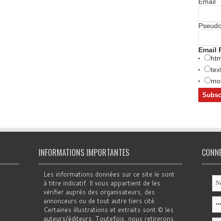
Email
Pseud
Email 
htm
tex
mob
INFORMATIONS IMPORTANTES
CONN
Les informations données sur ce site le sont
à titre indicatif. Il vous appartient de les
vérifier auprès des organisateurs, des
annonceurs ou de tout autre tiers cité.
Certaines illustrations et extraits sont © les
auteurs/éditeurs. Toutefois, nous retirerons