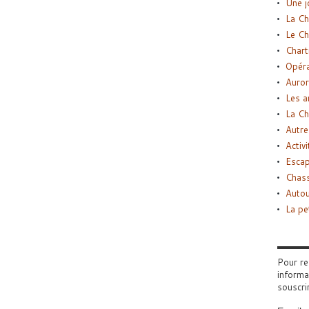
Une j
La Ch
Le Ch
Chart
Opéra
Auror
Les a
La Ch
Autre
Activi
Esca
Chass
Autou
La pe
Pour re
informa
souscri