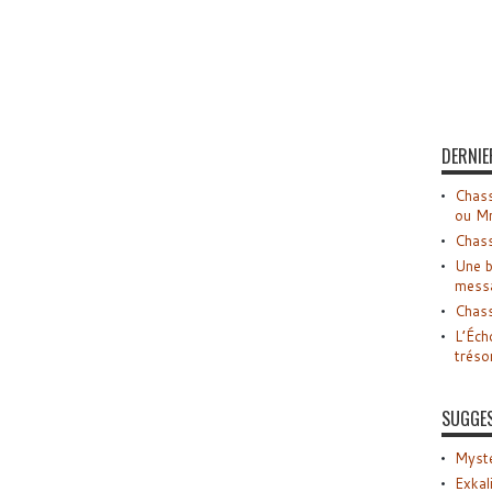
DERNIE
Chass
ou M
Chass
Une b
mess
Chass
L’Éch
tréso
SUGGE
Myste
Exkal