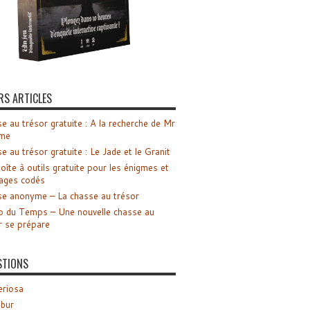
RS ARTICLES
e au trésor gratuite : A la recherche de Mr
me
e au trésor gratuite : Le Jade et le Granit
oîte à outils gratuite pour les énigmes et
ages codés
e anonyme – La chasse au trésor
o du Temps – Une nouvelle chasse au
r se prépare
STIONS
riosa
ibur