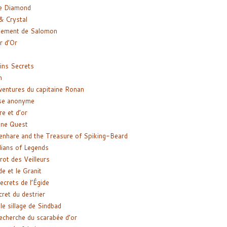
e Diamond
& Crystal
gement de Salomon
ir d’Or
ns Secrets
m
ventures du capitaine Ronan
se anonyme
re et d’or
ne Quest
enhare and the Treasure of Spiking-Beard
ians of Legends
rot des Veilleurs
de et le Granit
ecrets de l’Égide
cret du destrier
le sillage de Sindbad
recherche du scarabée d’or