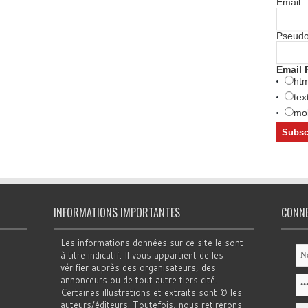
Email
Pseud
Email 
htm
tex
mob
INFORMATIONS IMPORTANTES
CONN
Les informations données sur ce site le sont
à titre indicatif. Il vous appartient de les
vérifier auprès des organisateurs, des
annonceurs ou de tout autre tiers cité.
Certaines illustrations et extraits sont © les
auteurs/éditeurs. Toutefois, nous retirerons