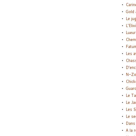
Carin
Gold 
Le ju
L’Elix
Lueur
Chemi
Fatu
Les a
Chas
D’enc
N-Zo
Chick
Guard
Le Ta
Le Ja
Les S
Le se
Dans 
A la 