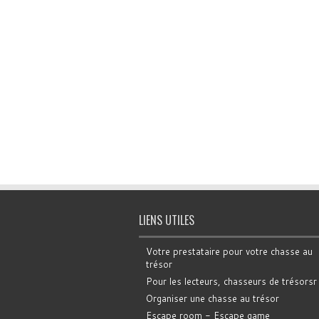
LIENS UTILES
Votre prestataire pour votre chasse au
trésor
Pour les lecteurs, chasseurs de trésorsr
Organiser une chasse au trésor
Escape room - Escape game