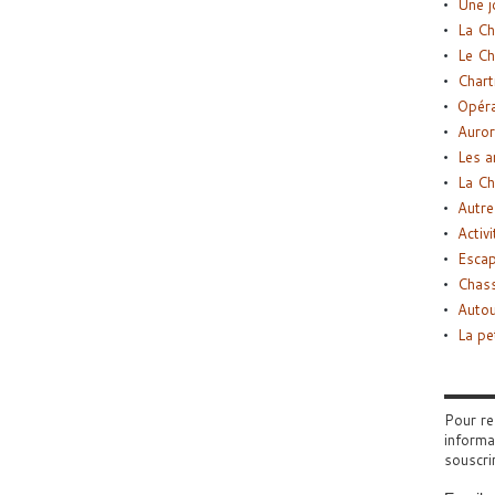
Une j
La Ch
Le Ch
Chart
Opéra
Auror
Les a
La Ch
Autre
Activi
Esca
Chass
Autou
La pe
Pour re
informa
souscri