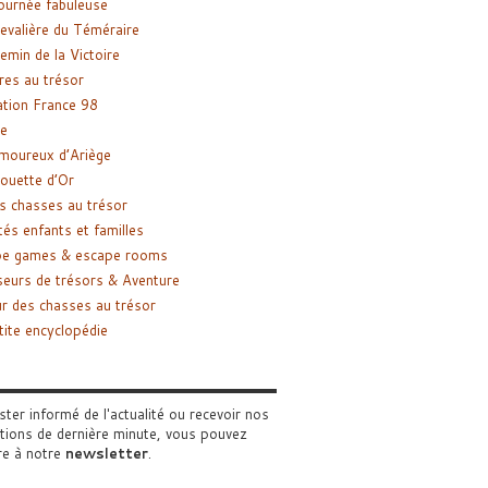
ournée fabuleuse
evalière du Téméraire
emin de la Victoire
res au trésor
tion France 98
e
moureux d’Ariège
ouette d’Or
s chasses au trésor
tés enfants et familles
pe games & escape rooms
eurs de trésors & Aventure
r des chasses au trésor
tite encyclopédie
ster informé de l'actualité ou recevoir nos
tions de dernière minute, vous pouvez
re à notre
newsletter
.