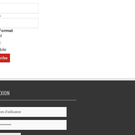
o
Format
l
t
ile
EXION