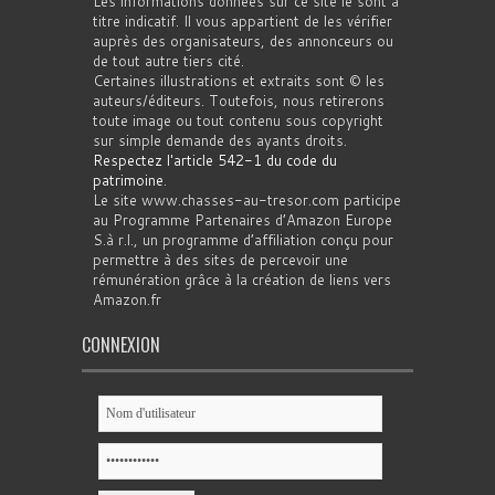
Les informations données sur ce site le sont à
titre indicatif. Il vous appartient de les vérifier
auprès des organisateurs, des annonceurs ou
de tout autre tiers cité.
Certaines illustrations et extraits sont © les
auteurs/éditeurs. Toutefois, nous retirerons
toute image ou tout contenu sous copyright
sur simple demande des ayants droits.
Respectez l'article 542-1 du code du
patrimoine
.
Le site www.chasses-au-tresor.com participe
au Programme Partenaires d’Amazon Europe
S.à r.l., un programme d’affiliation conçu pour
permettre à des sites de percevoir une
rémunération grâce à la création de liens vers
Amazon.fr
CONNEXION