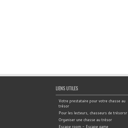
LIENS UTILES
Votre prestataire pour votre chasse au
trésor
Pour les lecteurs, chasseurs de trésorsr
Organiser une chasse au trésor
Escape room - Escape game