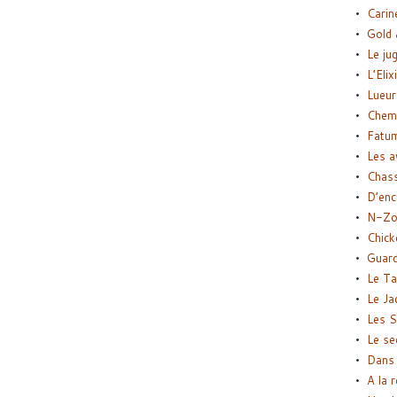
Carin
Gold 
Le ju
L’Elix
Lueur
Chemi
Fatu
Les a
Chas
D’enc
N-Zo
Chick
Guard
Le Ta
Le Ja
Les S
Le se
Dans 
A la 