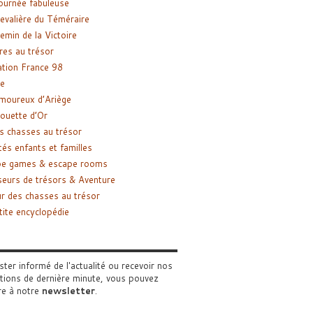
ournée fabuleuse
evalière du Téméraire
emin de la Victoire
res au trésor
tion France 98
e
moureux d’Ariège
ouette d’Or
s chasses au trésor
tés enfants et familles
pe games & escape rooms
eurs de trésors & Aventure
r des chasses au trésor
tite encyclopédie
ster informé de l'actualité ou recevoir nos
tions de dernière minute, vous pouvez
re à notre
newsletter
.