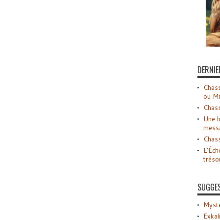
DERNIE
Chass
ou M
Chass
Une b
mess
Chass
L’Éch
tréso
SUGGE
Myste
Exkal