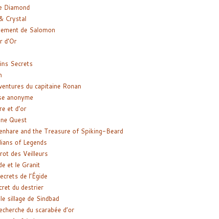
e Diamond
& Crystal
gement de Salomon
ir d’Or
ns Secrets
m
ventures du capitaine Ronan
se anonyme
re et d’or
ne Quest
enhare and the Treasure of Spiking-Beard
ians of Legends
rot des Veilleurs
de et le Granit
ecrets de l’Égide
cret du destrier
le sillage de Sindbad
recherche du scarabée d’or