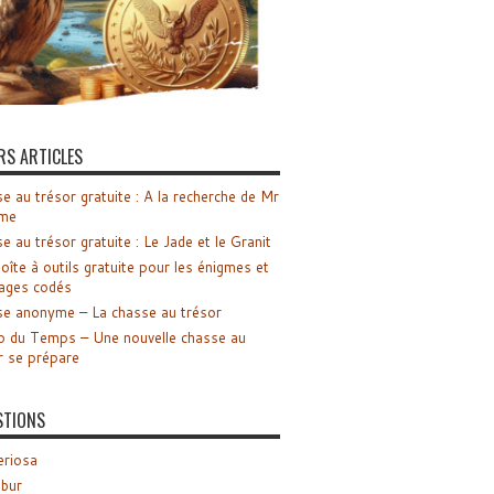
RS ARTICLES
e au trésor gratuite : A la recherche de Mr
me
e au trésor gratuite : Le Jade et le Granit
oîte à outils gratuite pour les énigmes et
ages codés
e anonyme – La chasse au trésor
o du Temps – Une nouvelle chasse au
r se prépare
STIONS
riosa
ibur