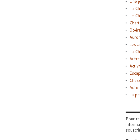
Une j
La Ch
Le Ch
Chart
Opéra
Auror
Les a
La Ch
Autre
Activi
Esca
Chass
Autou
La pe
Pour re
informa
souscri