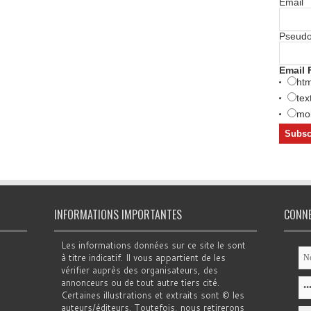
Email
Pseud
Email 
htm
tex
mob
INFORMATIONS IMPORTANTES
CONN
Les informations données sur ce site le sont
à titre indicatif. Il vous appartient de les
vérifier auprès des organisateurs, des
annonceurs ou de tout autre tiers cité.
Certaines illustrations et extraits sont © les
auteurs/éditeurs. Toutefois, nous retirerons