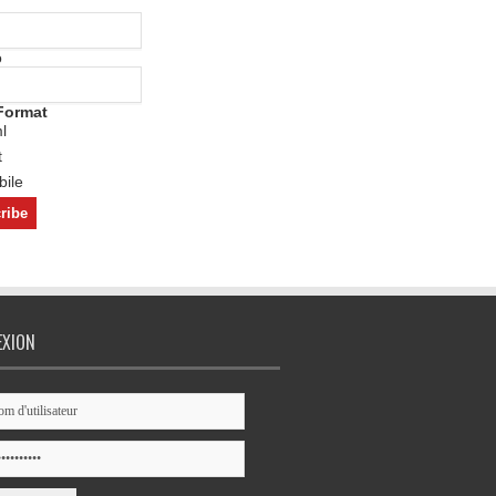
o
Format
l
t
ile
EXION