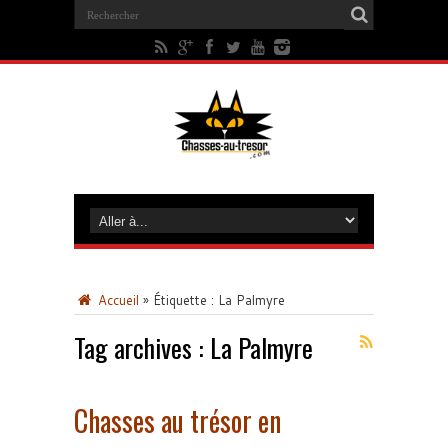
Accueil
»
Étiquette :
La Palmyre
Tag archives :
La Palmyre
Chasses au trésor en