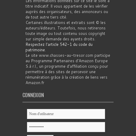
Les informations données sur ce site le sont à
titre indicatif. Il vous appartient de les vérifier
auprès des organisateurs, des annonceurs ou
de tout autre tiers cité.
Certaines illustrations et extraits sont © les
auteurs/éditeurs. Toutefois, nous retirerons
toute image ou tout contenu sous copyright
sur simple demande des ayants droits.
Respectez l'article 542-1 du code du
patrimoine
.
Le site www.chasses-au-tresor.com participe
au Programme Partenaires d’Amazon Europe
S.à r.l., un programme d’affiliation conçu pour
permettre à des sites de percevoir une
rémunération grâce à la création de liens vers
Amazon.fr
CONNEXION