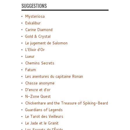
SUGGESTIONS
Mysteriosa
Exkalibur
Carine Diamond
Gold & Crystal
Le jugement de Salomon
L’Elixir d’Or
Lueur
Chemins Secrets
Fatum
Les aventures du capitaine Ronan
Chasse anonyme
D’encre et d’or
N-Zone Quest
Chickenhare and the Treasure of Spiking-Beard
Guardians of Legends
Le Tarot des Veilleurs
Le Jade et le Granit
Les Secrets de l’Égide