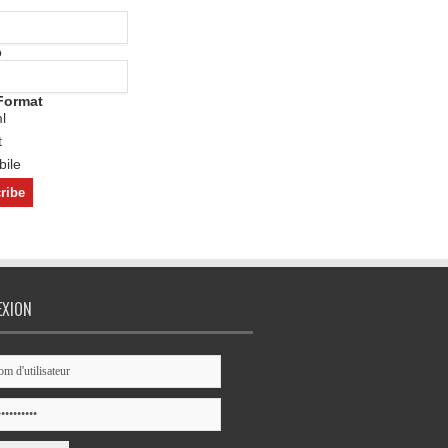
o
Format
l
t
ile
EXION