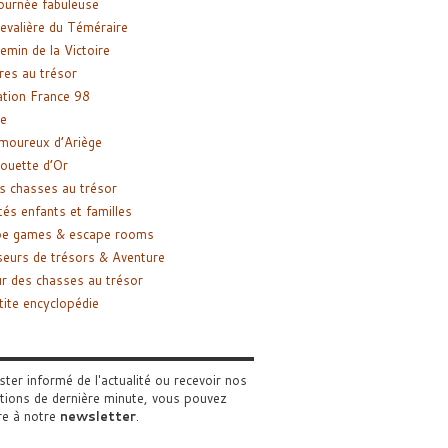
ournée fabuleuse
evalière du Téméraire
emin de la Victoire
res au trésor
tion France 98
e
moureux d’Ariège
ouette d’Or
s chasses au trésor
tés enfants et familles
pe games & escape rooms
eurs de trésors & Aventure
r des chasses au trésor
tite encyclopédie
ster informé de l'actualité ou recevoir nos
tions de dernière minute, vous pouvez
re à notre
newsletter
.