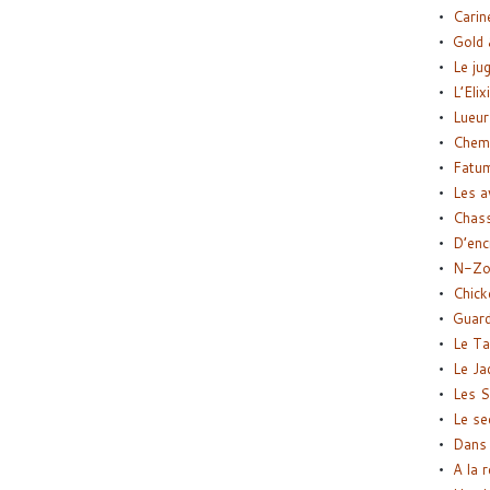
Carin
Gold 
Le ju
L’Elix
Lueur
Chemi
Fatu
Les a
Chas
D’enc
N-Zo
Chick
Guard
Le Ta
Le Ja
Les S
Le se
Dans 
A la 