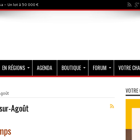
a - Un lot à 50 000 €
EN RÉGIONS
AGENDA
BOUTIQUE
FORUM
VOTRE CHA
VOTRE 
Agoût
-sur-Agoût
emps