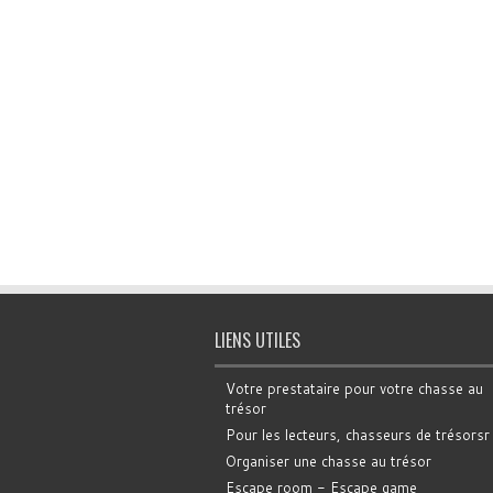
LIENS UTILES
Votre prestataire pour votre chasse au
trésor
Pour les lecteurs, chasseurs de trésorsr
Organiser une chasse au trésor
Escape room - Escape game