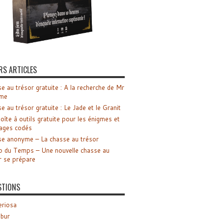
RS ARTICLES
e au trésor gratuite : A la recherche de Mr
me
e au trésor gratuite : Le Jade et le Granit
oîte à outils gratuite pour les énigmes et
ages codés
e anonyme – La chasse au trésor
o du Temps – Une nouvelle chasse au
r se prépare
STIONS
riosa
ibur