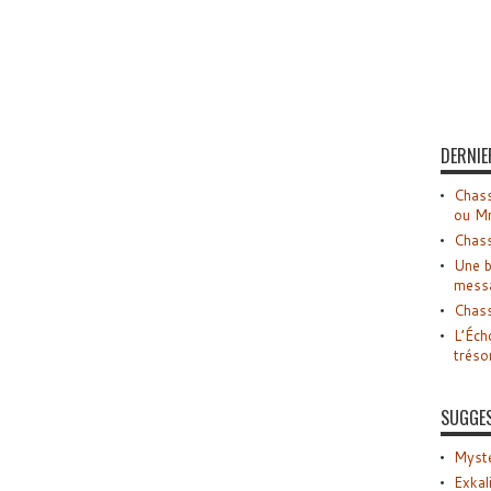
DERNIE
Chass
ou M
Chass
Une b
mess
Chass
L’Éch
tréso
SUGGE
Myste
Exkal