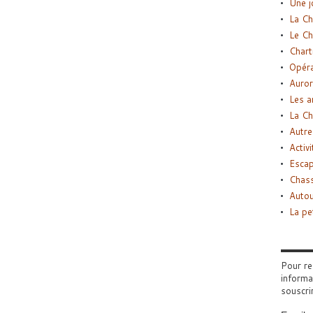
Une j
La Ch
Le Ch
Chart
Opéra
Auror
Les a
La Ch
Autre
Activi
Esca
Chass
Autou
La pe
Pour re
informa
souscri