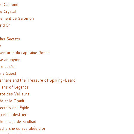
e Diamond
& Crystal
gement de Salomon
ir d’Or
ns Secrets
m
ventures du capitaine Ronan
se anonyme
re et d’or
ne Quest
enhare and the Treasure of Spiking-Beard
ians of Legends
rot des Veilleurs
de et le Granit
ecrets de l’Égide
cret du destrier
le sillage de Sindbad
recherche du scarabée d’or