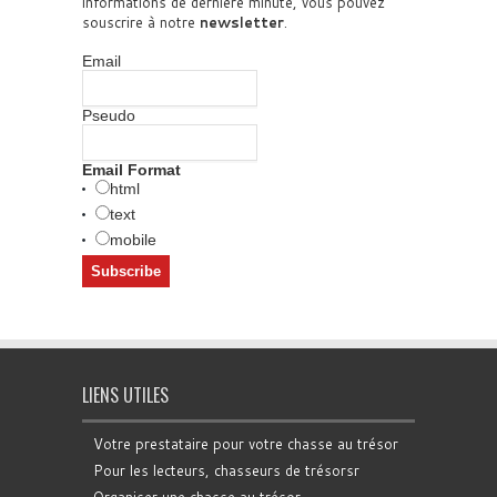
informations de dernière minute, vous pouvez
souscrire à notre
newsletter
.
Email
Pseudo
Email Format
html
text
mobile
LIENS UTILES
Votre prestataire pour votre chasse au trésor
Pour les lecteurs, chasseurs de trésorsr
Organiser une chasse au trésor