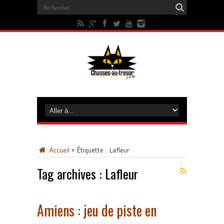
Accueil
»
Étiquette :
Lafleur
Tag archives :
Lafleur
Amiens : jeu de piste en