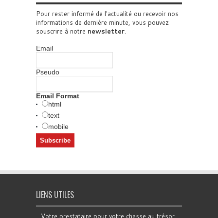
Pour rester informé de l'actualité ou recevoir nos
informations de dernière minute, vous pouvez
souscrire à notre
newsletter
.
Email
Pseudo
Email Format
html
text
mobile
LIENS UTILES
Votre prestataire pour votre chasse au trésor