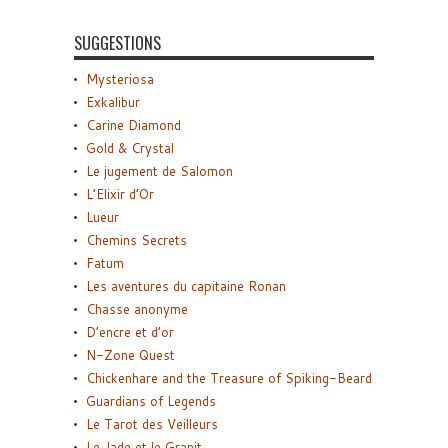
SUGGESTIONS
Mysteriosa
Exkalibur
Carine Diamond
Gold & Crystal
Le jugement de Salomon
L’Elixir d’Or
Lueur
Chemins Secrets
Fatum
Les aventures du capitaine Ronan
Chasse anonyme
D’encre et d’or
N-Zone Quest
Chickenhare and the Treasure of Spiking-Beard
Guardians of Legends
Le Tarot des Veilleurs
Le Jade et le Granit