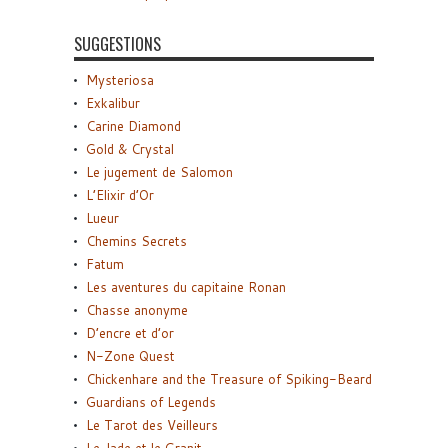
SUGGESTIONS
Mysteriosa
Exkalibur
Carine Diamond
Gold & Crystal
Le jugement de Salomon
L’Elixir d’Or
Lueur
Chemins Secrets
Fatum
Les aventures du capitaine Ronan
Chasse anonyme
D’encre et d’or
N-Zone Quest
Chickenhare and the Treasure of Spiking-Beard
Guardians of Legends
Le Tarot des Veilleurs
Le Jade et le Granit