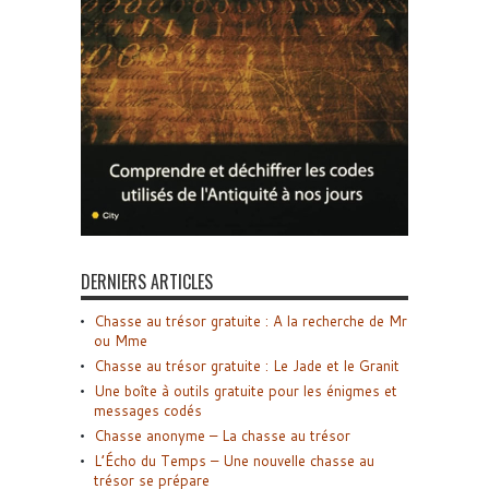
DERNIERS ARTICLES
Chasse au trésor gratuite : A la recherche de Mr
ou Mme
Chasse au trésor gratuite : Le Jade et le Granit
Une boîte à outils gratuite pour les énigmes et
messages codés
Chasse anonyme – La chasse au trésor
L’Écho du Temps – Une nouvelle chasse au
trésor se prépare