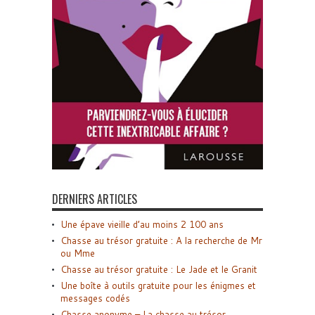
DERNIERS ARTICLES
Une épave vieille d’au moins 2 100 ans
Chasse au trésor gratuite : A la recherche de Mr
ou Mme
Chasse au trésor gratuite : Le Jade et le Granit
Une boîte à outils gratuite pour les énigmes et
messages codés
Chasse anonyme – La chasse au trésor