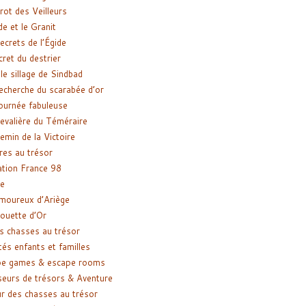
rot des Veilleurs
de et le Granit
ecrets de l’Égide
cret du destrier
le sillage de Sindbad
recherche du scarabée d’or
ournée fabuleuse
evalière du Téméraire
emin de la Victoire
res au trésor
tion France 98
e
moureux d’Ariège
ouette d’Or
s chasses au trésor
tés enfants et familles
pe games & escape rooms
eurs de trésors & Aventure
r des chasses au trésor