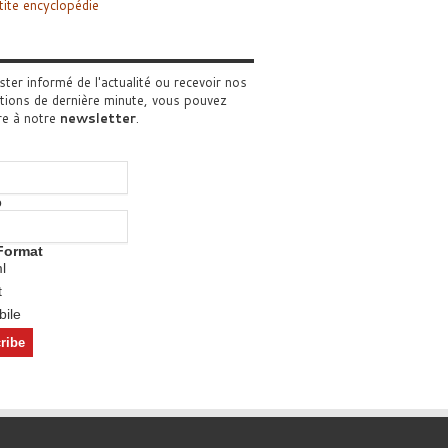
tite encyclopédie
ster informé de l'actualité ou recevoir nos
tions de dernière minute, vous pouvez
re à notre
newsletter
.
o
Format
l
t
ile