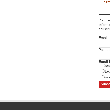
La pe
Pour re
informa
souscri
Email
Pseud
Email 
htm
tex
mob