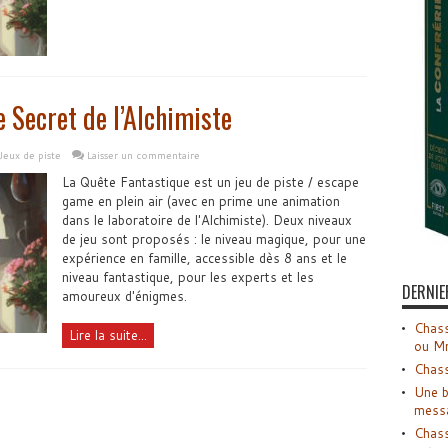
 Secret de l’Alchimiste
Jeux de piste
Laisser un commentaire
La Quête Fantastique est un jeu de piste / escape
game en plein air (avec en prime une animation
dans le laboratoire de l'Alchimiste). Deux niveaux
de jeu sont proposés : le niveau magique, pour une
expérience en famille, accessible dès 8 ans et le
niveau fantastique, pour les experts et les
DERNIE
amoureux d'énigmes.
Chass
Lire la suite...
ou M
Chass
Une b
mess
Chass