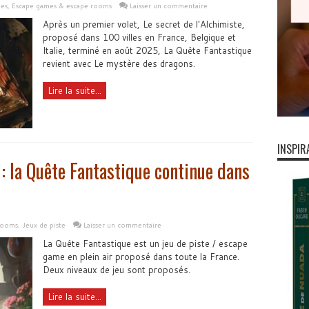
les
,
Escape games & escape rooms
Laisser un commentaire
Après un premier volet, Le secret de l'Alchimiste,
proposé dans 100 villes en France, Belgique et
Italie, terminé en août 2025, La Quête Fantastique
revient avec Le mystère des dragons.
Lire la suite...
INSPIR
: la Quête Fantastique continue dans
rooms
,
Jeux de piste
Laisser un commentaire
La Quête Fantastique est un jeu de piste / escape
game en plein air proposé dans toute la France.
Deux niveaux de jeu sont proposés.
Lire la suite...