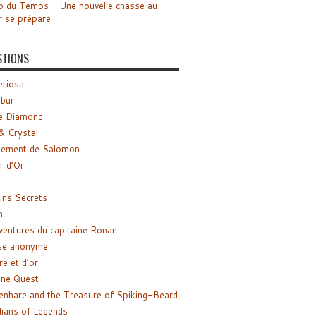
o du Temps – Une nouvelle chasse au
r se prépare
STIONS
riosa
ibur
e Diamond
& Crystal
gement de Salomon
ir d’Or
ns Secrets
m
ventures du capitaine Ronan
se anonyme
re et d’or
ne Quest
enhare and the Treasure of Spiking-Beard
ians of Legends