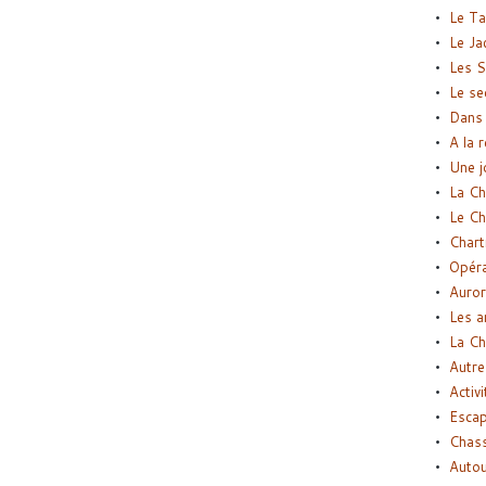
Le Ta
Le Ja
Les S
Le se
Dans 
A la 
Une j
La Ch
Le Ch
Chart
Opéra
Auror
Les a
La Ch
Autre
Activi
Esca
Chass
Autou