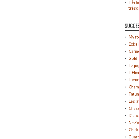
L’Éch
tréso
SUGGE
Myste
Exkal
Carin
Gold 
Le ju
L’Elix
Lueur
Chemi
Fatu
Les a
Chas
D’enc
N-Zo
Chick
Guard