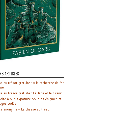
RS ARTICLES
e au trésor gratuite : A la recherche de Mr
me
e au trésor gratuite : Le Jade et le Granit
oîte à outils gratuite pour les énigmes et
ages codés
e anonyme – La chasse au trésor