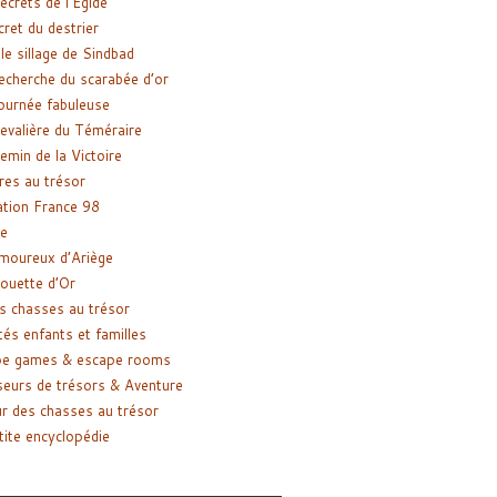
ecrets de l’Égide
cret du destrier
le sillage de Sindbad
recherche du scarabée d’or
ournée fabuleuse
evalière du Téméraire
emin de la Victoire
res au trésor
tion France 98
e
moureux d’Ariège
ouette d’Or
s chasses au trésor
tés enfants et familles
pe games & escape rooms
eurs de trésors & Aventure
r des chasses au trésor
tite encyclopédie