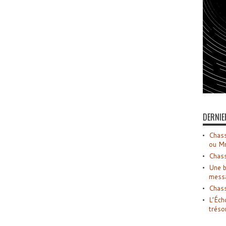
DERNIE
Chass
ou M
Chass
Une b
mess
Chass
L’Éch
tréso