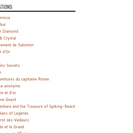
STIONS
riosa
ibur
e Diamond
& Crystal
gement de Salomon
ir d’Or
ns Secrets
m
ventures du capitaine Ronan
se anonyme
re et d’or
ne Quest
enhare and the Treasure of Spiking-Beard
ians of Legends
rot des Veilleurs
de et le Granit