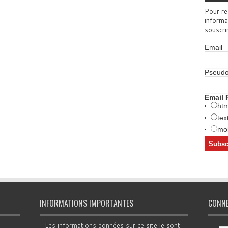
Pour re
informa
souscri
Email
Pseud
Email 
htm
tex
mob
INFORMATIONS IMPORTANTES
CONN
Les informations données sur ce site le sont