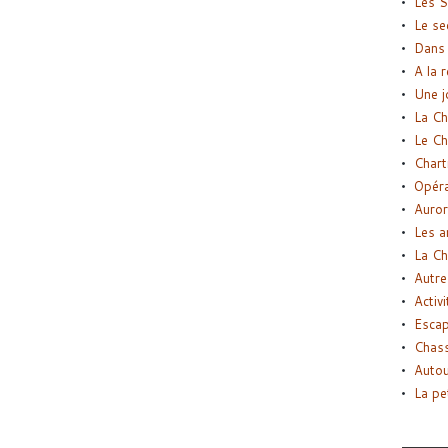
Les S
Le se
Dans 
A la 
Une j
La Ch
Le Ch
Chart
Opéra
Auror
Les a
La Ch
Autre
Activi
Esca
Chass
Autou
La pe