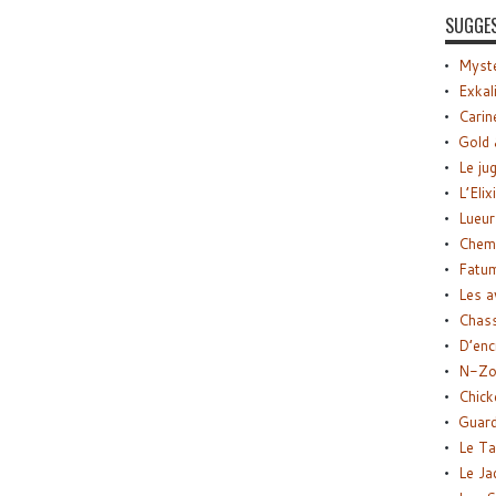
SUGGE
Myste
Exkal
Carin
Gold 
Le ju
L’Elix
Lueur
Chemi
Fatu
Les a
Chas
D’enc
N-Zo
Chick
Guard
Le Ta
Le Ja