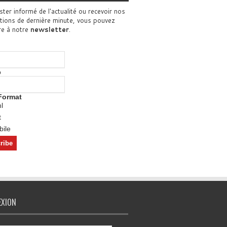
ster informé de l'actualité ou recevoir nos
tions de dernière minute, vous pouvez
re à notre
newsletter
.
o
Format
l
t
ile
EXION