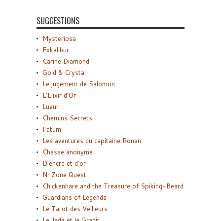
SUGGESTIONS
Mysteriosa
Exkalibur
Carine Diamond
Gold & Crystal
Le jugement de Salomon
L’Elixir d’Or
Lueur
Chemins Secrets
Fatum
Les aventures du capitaine Ronan
Chasse anonyme
D’encre et d’or
N-Zone Quest
Chickenhare and the Treasure of Spiking-Beard
Guardians of Legends
Le Tarot des Veilleurs
Le Jade et le Granit