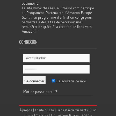
patrimoine
.
Le site www.chasses-au-tresor.com participe
au Programme Partenaires d’Amazon Europe
S.à r.l., un programme d’affiliation conçu pour
permettre à des sites de percevoir une
rémunération grâce à la création de liens vers
Amazon.fr
CONNEXION
Se souvenir de moi
Mot de passe perdu ?
À propos
|
Charte du site
|
Liens et remerciements
|
Plan
du site
|
Traceurs
|
Informations légales
|
RGPD
-