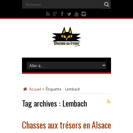
Accueil
»
Étiquette :
Lembach
Tag archives :
Lembach
Chasses aux trésors en Alsace