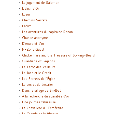
Le jugement de Salomon
L’Elixir d’Or
Lueur
Chemins Secrets
Fatum
Les aventures du capitaine Ronan
Chasse anonyme
D’encre et d’or
N-Zone Quest
Chickenhare and the Treasure of Spiking-Beard
Guardians of Legends
Le Tarot des Veilleurs
Le Jade et le Granit
Les Secrets de l’Égide
Le secret du destrier
Dans le sillage de Sindbad
A la recherche du scarabée d’or
Une journée fabuleuse
La Chevalière du Téméraire
Le Chemin de la Victoire