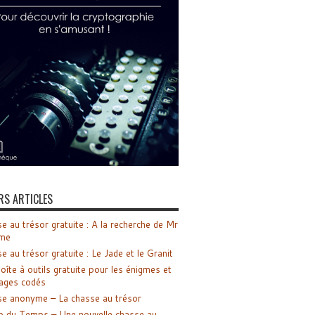
RS ARTICLES
e au trésor gratuite : A la recherche de Mr
me
e au trésor gratuite : Le Jade et le Granit
oîte à outils gratuite pour les énigmes et
ages codés
e anonyme – La chasse au trésor
o du Temps – Une nouvelle chasse au