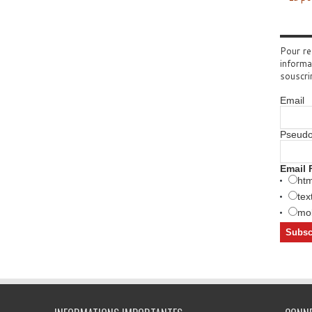
Pour re
informa
souscri
Email
Pseud
Email 
htm
tex
mob