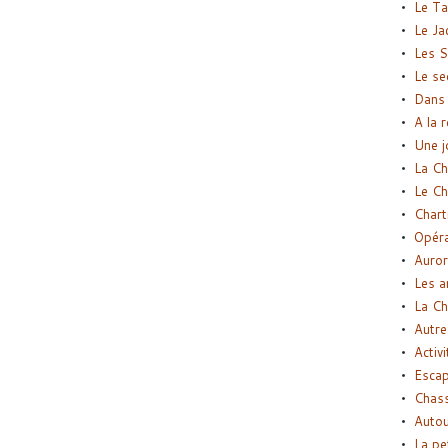
Le Ta
Le Ja
Les S
Le se
Dans 
A la 
Une j
La Ch
Le Ch
Chart
Opéra
Auror
Les a
La Ch
Autre
Activi
Esca
Chass
Autou
La pe