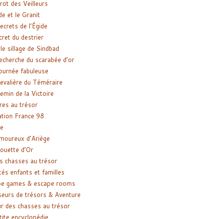
rot des Veilleurs
de et le Granit
ecrets de l’Égide
cret du destrier
le sillage de Sindbad
recherche du scarabée d’or
ournée fabuleuse
evalière du Téméraire
emin de la Victoire
res au trésor
tion France 98
e
moureux d’Ariège
ouette d’Or
s chasses au trésor
tés enfants et familles
pe games & escape rooms
eurs de trésors & Aventure
r des chasses au trésor
tite encyclopédie