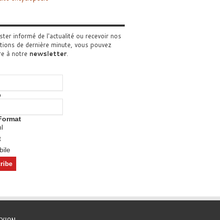
ster informé de l'actualité ou recevoir nos
tions de dernière minute, vous pouvez
re à notre
newsletter
.
o
Format
l
t
ile