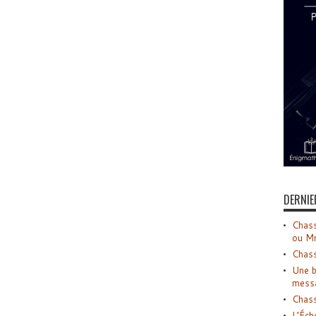
DERNIE
Chass
ou M
Chass
Une b
mess
Chass
L’Éch