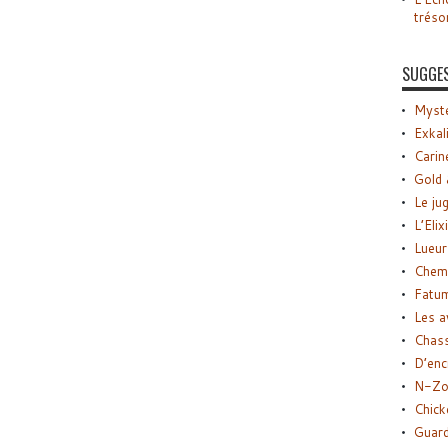
tréso
SUGGE
Myste
Exkal
Carin
Gold 
Le ju
L’Elix
Lueur
Chemi
Fatu
Les a
Chas
D’enc
N-Zo
Chick
Guard