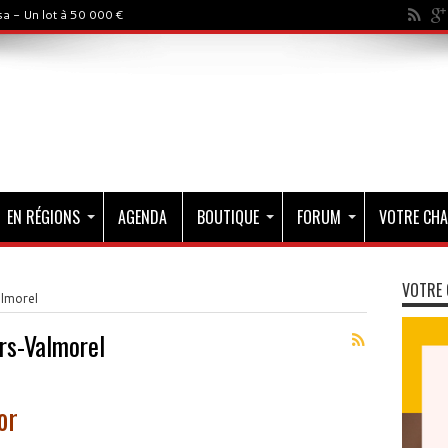
a - Un lot à 50 000 €
EN RÉGIONS
AGENDA
BOUTIQUE
FORUM
VOTRE CHA
VOTRE 
lmorel
rs-Valmorel
or