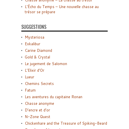
Chasse anonyme – La chasse au trésor
L’Écho du Temps – Une nouvelle chasse au
trésor se prépare
SUGGESTIONS
Mysteriosa
Exkalibur
Carine Diamond
Gold & Crystal
Le jugement de Salomon
L’Elixir d’Or
Lueur
Chemins Secrets
Fatum
Les aventures du capitaine Ronan
Chasse anonyme
D’encre et d’or
N-Zone Quest
Chickenhare and the Treasure of Spiking-Beard