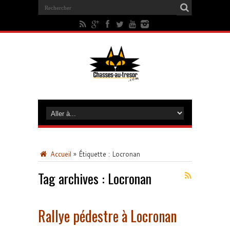
Accueil
»
Étiquette :
Locronan
Tag archives :
Locronan
Rallye pédestre à Locronan