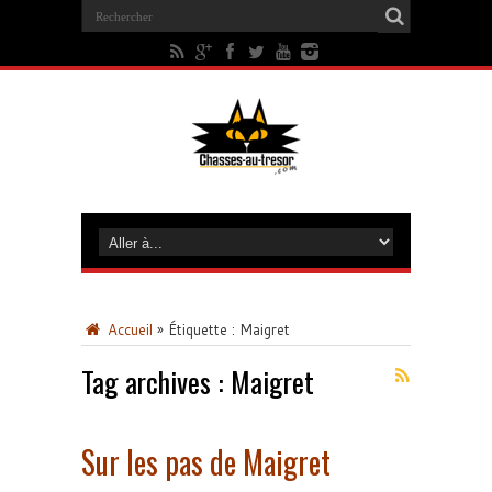
Accueil
»
Étiquette :
Maigret
Tag archives :
Maigret
Sur les pas de Maigret