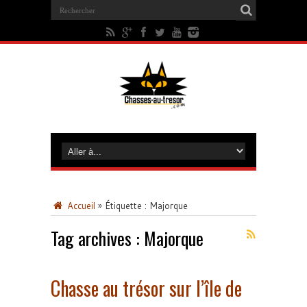
Accueil
»
Étiquette :
Majorque
Tag archives :
Majorque
Chasse au trésor sur l’île de