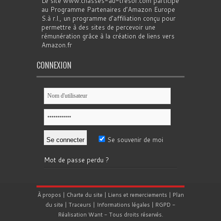
Le site www.chasses-au-tresor.com participe
au Programme Partenaires d’Amazon Europe
S.à r.l., un programme d’affiliation conçu pour
permettre à des sites de percevoir une
rémunération grâce à la création de liens vers
Amazon.fr
CONNEXION
Se souvenir de moi
Mot de passe perdu ?
À propos
|
Charte du site
|
Liens et remerciements
|
Plan
du site
|
Traceurs
|
Informations légales
|
RGPD
-
Réalisation
Want
- Tous droits réservés.