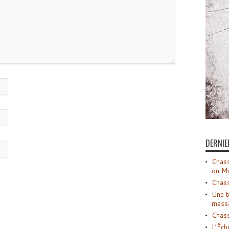
DERNIE
Chass
ou M
Chass
Une b
mess
Chass
L’Éch