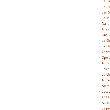
Le Ta
Le Ja
Les S
Le se
Dans 
A la 
Une j
La Ch
Le Ch
Chart
Opéra
Auror
Les a
La Ch
Autre
Activi
Esca
Chass
Autou
La pe