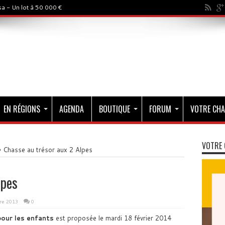
a - Un lot à 50 000 €
EN RÉGIONS
AGENDA
BOUTIQUE
FORUM
VOTRE CHA
VOTRE 
»
Chasse au trésor aux 2 Alpes
lpes
re 2013
0
pour les enfants
est proposée le mardi 18 février 2014