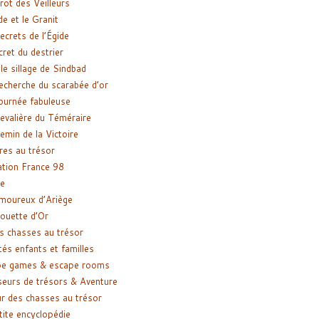
rot des Veilleurs
de et le Granit
ecrets de l’Égide
cret du destrier
le sillage de Sindbad
recherche du scarabée d’or
ournée fabuleuse
evalière du Téméraire
emin de la Victoire
res au trésor
tion France 98
e
moureux d’Ariège
ouette d’Or
s chasses au trésor
tés enfants et familles
pe games & escape rooms
eurs de trésors & Aventure
r des chasses au trésor
tite encyclopédie