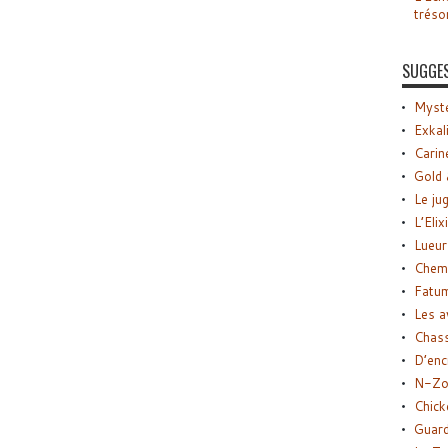
tréso
SUGGE
Myste
Exkal
Carin
Gold 
Le ju
L’Elix
Lueur
Chemi
Fatu
Les a
Chas
D’enc
N-Zo
Chick
Guard