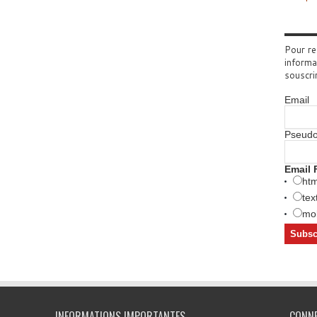
Pour re
informa
souscri
Email
Pseud
Email 
htm
tex
mob
INFORMATIONS IMPORTANTES
CONN