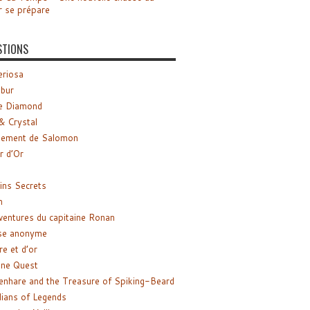
r se prépare
STIONS
riosa
ibur
e Diamond
& Crystal
gement de Salomon
ir d’Or
ns Secrets
m
ventures du capitaine Ronan
se anonyme
re et d’or
ne Quest
enhare and the Treasure of Spiking-Beard
ians of Legends