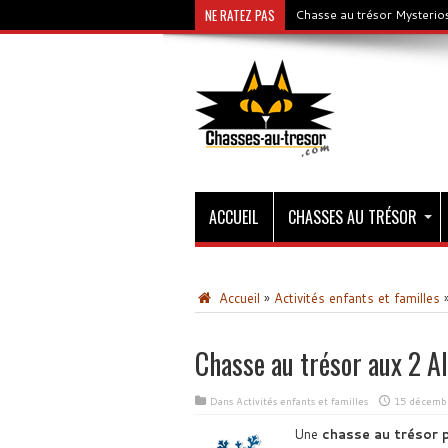
NE RATEZ PAS
Chasse au trésor Mysterios
ACCUEIL
CHASSES AU TRÉSOR
Accueil
»
Activités enfants et familles
Chasse au trésor aux 2 A
Dans
Activités enfants et familles
15 décemb
Une
chasse au trésor 