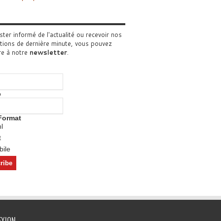
ster informé de l'actualité ou recevoir nos
tions de dernière minute, vous pouvez
re à notre
newsletter
.
o
Format
l
t
ile
EXION