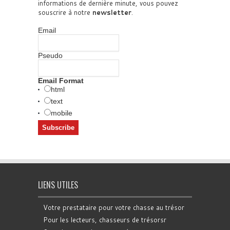
informations de dernière minute, vous pouvez
souscrire à notre
newsletter
.
Email
Pseudo
Email Format
html
text
mobile
LIENS UTILES
Votre prestataire pour votre chasse au trésor
Pour les lecteurs, chasseurs de trésorsr