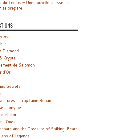
o du Temps – Une nouvelle chasse au
r se prépare
STIONS
riosa
ibur
e Diamond
& Crystal
gement de Salomon
ir d’Or
ns Secrets
m
ventures du capitaine Ronan
se anonyme
re et d’or
ne Quest
enhare and the Treasure of Spiking-Beard
ians of Legends