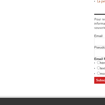
La pe
Pour re
informa
souscri
Email
Pseud
Email 
htm
tex
mob