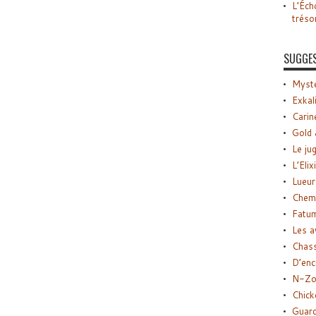
L’Éch
tréso
SUGGE
Myste
Exkal
Carin
Gold 
Le ju
L’Elix
Lueur
Chemi
Fatu
Les a
Chas
D’enc
N-Zo
Chick
Guard