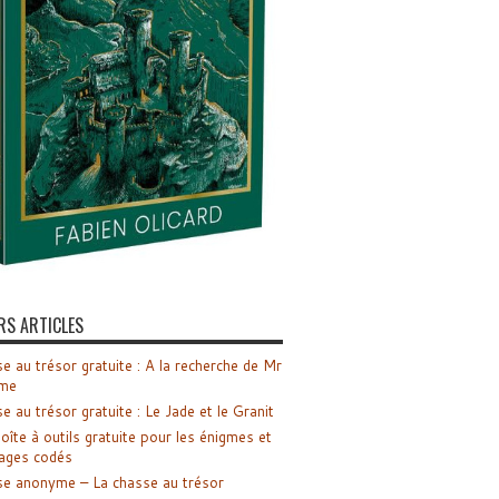
RS ARTICLES
e au trésor gratuite : A la recherche de Mr
me
e au trésor gratuite : Le Jade et le Granit
oîte à outils gratuite pour les énigmes et
ages codés
e anonyme – La chasse au trésor