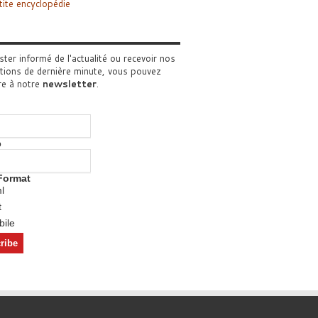
tite encyclopédie
ster informé de l'actualité ou recevoir nos
tions de dernière minute, vous pouvez
re à notre
newsletter
.
o
Format
l
t
ile