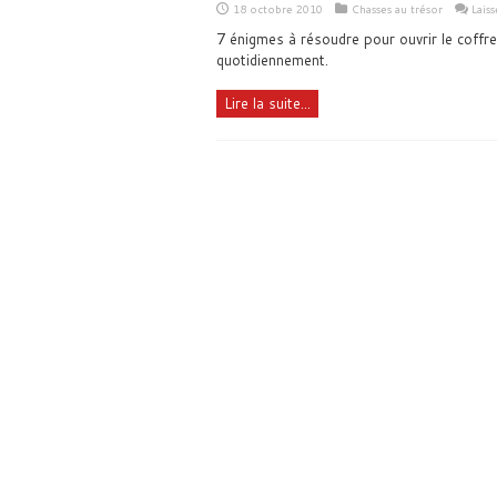
18 octobre 2010
Chasses au trésor
Lais
7 énigmes à résoudre pour ouvrir le coffre
quotidiennement.
Lire la suite...