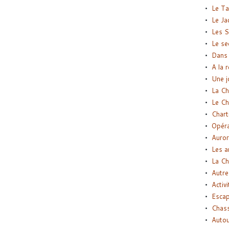
Le Ta
Le Ja
Les S
Le se
Dans 
A la 
Une j
La Ch
Le Ch
Chart
Opéra
Auror
Les a
La Ch
Autre
Activi
Esca
Chass
Autou