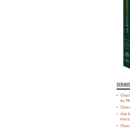
DERNIE
Chass
ou M
Chass
Une b
mess
Chass