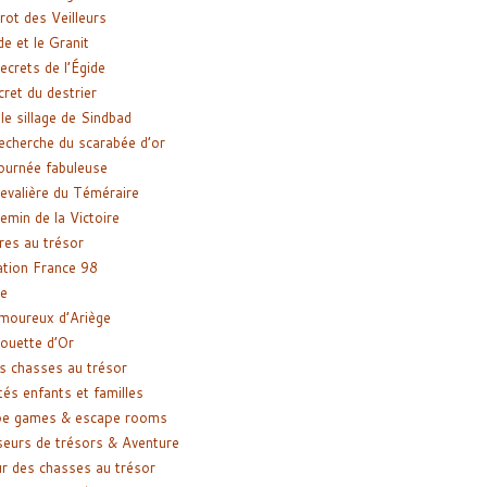
rot des Veilleurs
de et le Granit
ecrets de l’Égide
cret du destrier
le sillage de Sindbad
recherche du scarabée d’or
ournée fabuleuse
evalière du Téméraire
emin de la Victoire
res au trésor
tion France 98
e
moureux d’Ariège
ouette d’Or
s chasses au trésor
tés enfants et familles
pe games & escape rooms
eurs de trésors & Aventure
r des chasses au trésor