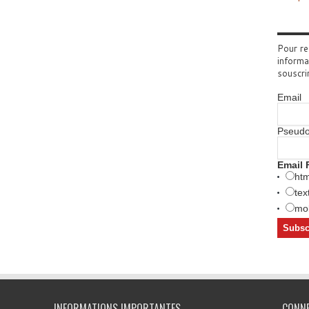
Pour re
informa
souscri
Email
Pseud
Email 
htm
tex
mob
INFORMATIONS IMPORTANTES
CONN