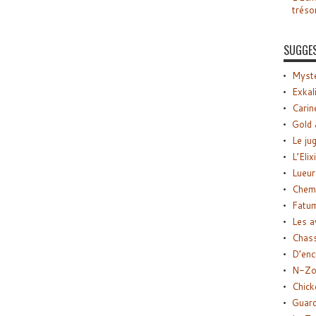
tréso
SUGGE
Myste
Exkal
Carin
Gold 
Le ju
L’Elix
Lueur
Chemi
Fatu
Les a
Chas
D’enc
N-Zo
Chick
Guard