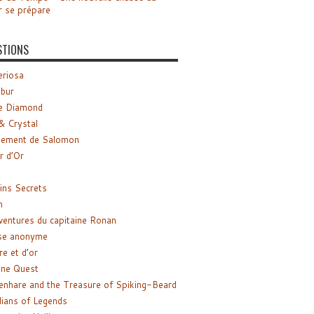
r se prépare
STIONS
riosa
ibur
e Diamond
& Crystal
gement de Salomon
ir d’Or
ns Secrets
m
ventures du capitaine Ronan
se anonyme
re et d’or
ne Quest
enhare and the Treasure of Spiking-Beard
ians of Legends