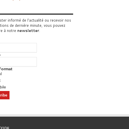
ster informé de l'actualité ou recevoir nos
tions de dernière minute, vous pouvez
re à notre
newsletter
.
o
Format
l
t
ile
EXION