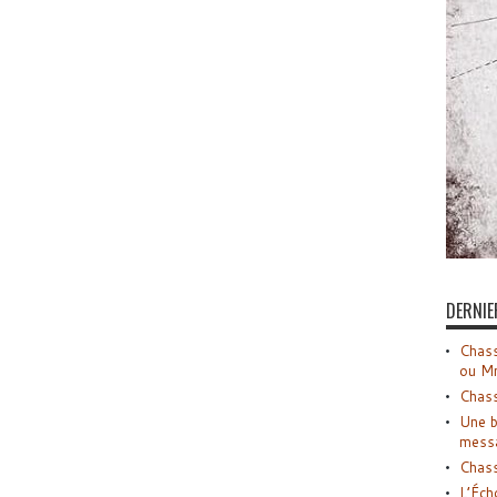
DERNIE
Chass
ou M
Chass
Une b
mess
Chass
L’Éch