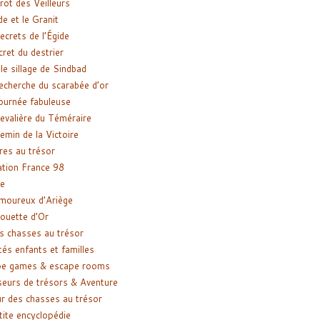
rot des Veilleurs
de et le Granit
ecrets de l’Égide
cret du destrier
le sillage de Sindbad
recherche du scarabée d’or
ournée fabuleuse
evalière du Téméraire
emin de la Victoire
res au trésor
tion France 98
e
moureux d’Ariège
ouette d’Or
s chasses au trésor
tés enfants et familles
pe games & escape rooms
eurs de trésors & Aventure
r des chasses au trésor
tite encyclopédie