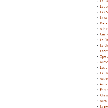
Le Ta
Le Ja
Les S
Le se
Dans 
A la 
Une j
La Ch
Le Ch
Chart
Opéra
Auror
Les a
La Ch
Autre
Activi
Esca
Chass
Autou
La pe