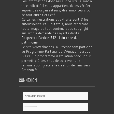
Les informations données sur ce site le sont à
titre indicatif. Il vous appartient de les vérifier
auprès des organisateurs, des annonceurs ou
de tout autre tiers cité.
Certaines illustrations et extraits sont © les
auteurs/éditeurs. Toutefois, nous retirerons
toute image ou tout contenu sous copyright
sur simple demande des ayants droits.
Respectez l'article 542-1 du code du
patrimoine
.
Le site www.chasses-au-tresor.com participe
au Programme Partenaires d’Amazon Europe
S.à r.l., un programme d’affiliation conçu pour
permettre à des sites de percevoir une
rémunération grâce à la création de liens vers
Amazon.fr
CONNEXION