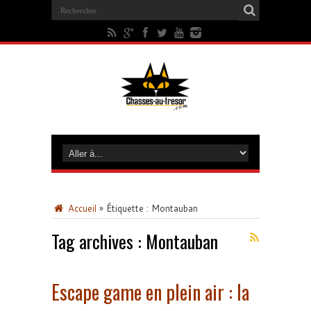
Accueil
»
Étiquette :
Montauban
Tag archives :
Montauban
Escape game en plein air : la