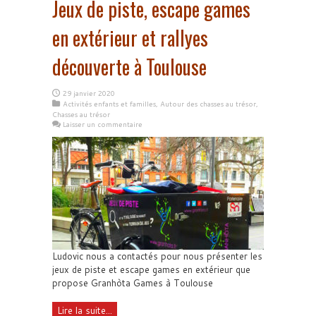
Jeux de piste, escape games
en extérieur et rallyes
découverte à Toulouse
29 janvier 2020
Activités enfants et familles
,
Autour des chasses au trésor
,
Chasses au trésor
Laisser un commentaire
Ludovic nous a contactés pour nous présenter les
jeux de piste et escape games en extérieur que
propose Granhòta Games à Toulouse
Lire la suite...