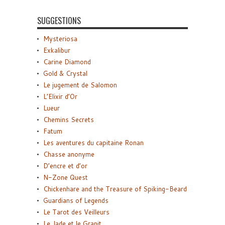
SUGGESTIONS
Mysteriosa
Exkalibur
Carine Diamond
Gold & Crystal
Le jugement de Salomon
L’Elixir d’Or
Lueur
Chemins Secrets
Fatum
Les aventures du capitaine Ronan
Chasse anonyme
D’encre et d’or
N-Zone Quest
Chickenhare and the Treasure of Spiking-Beard
Guardians of Legends
Le Tarot des Veilleurs
Le Jade et le Granit