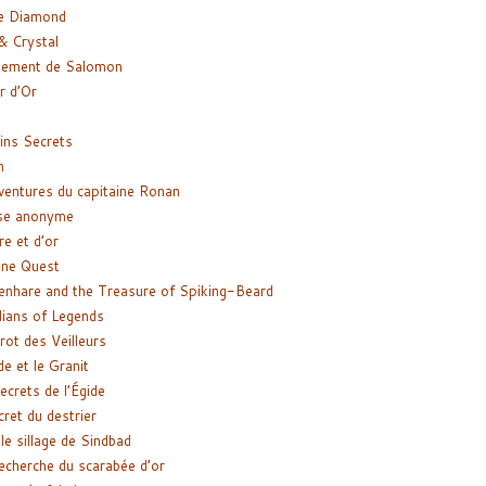
e Diamond
& Crystal
gement de Salomon
ir d’Or
ns Secrets
m
ventures du capitaine Ronan
se anonyme
re et d’or
ne Quest
enhare and the Treasure of Spiking-Beard
ians of Legends
rot des Veilleurs
de et le Granit
ecrets de l’Égide
cret du destrier
le sillage de Sindbad
recherche du scarabée d’or