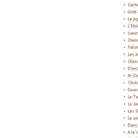
Carin
Gold 
Le ju
L’Elix
Lueur
Chemi
Fatu
Les a
Chas
D’enc
N-Zo
Chick
Guard
Le Ta
Le Ja
Les S
Le se
Dans 
A la 