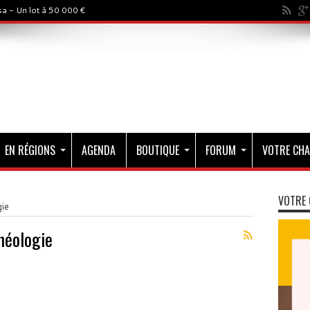
a - Un lot à 50 000 €
EN RÉGIONS
AGENDA
BOUTIQUE
FORUM
VOTRE CHA
VOTRE 
ie
héologie