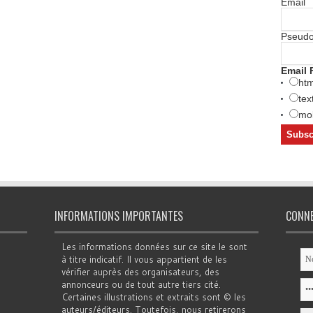
Email
Pseud
Email 
htm
tex
mob
INFORMATIONS IMPORTANTES
CONN
Les informations données sur ce site le sont
à titre indicatif. Il vous appartient de les
vérifier auprès des organisateurs, des
annonceurs ou de tout autre tiers cité.
Certaines illustrations et extraits sont © les
auteurs/éditeurs. Toutefois, nous retirerons