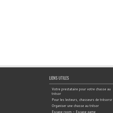
LIENS UTILES
Votre prestataire pour votre chasse au
trésor
Pour les lecteurs, chasseurs de trésorsr
Organiser une chasse au trésor
Escape room - Escape game