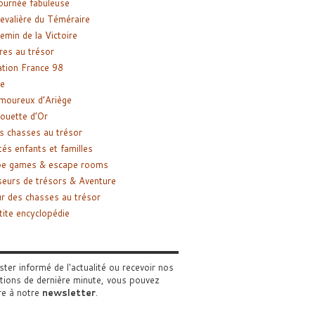
ournée fabuleuse
evalière du Téméraire
emin de la Victoire
res au trésor
tion France 98
e
moureux d’Ariège
ouette d’Or
s chasses au trésor
tés enfants et familles
pe games & escape rooms
eurs de trésors & Aventure
r des chasses au trésor
tite encyclopédie
ster informé de l'actualité ou recevoir nos
tions de dernière minute, vous pouvez
re à notre
newsletter
.