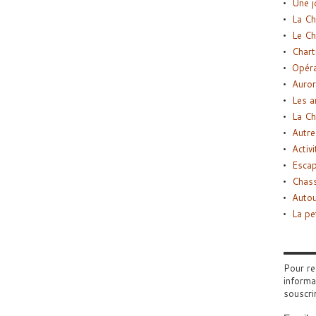
Une j
La Ch
Le Ch
Chart
Opéra
Auror
Les a
La Ch
Autre
Activi
Esca
Chass
Autou
La pe
Pour re
informa
souscri