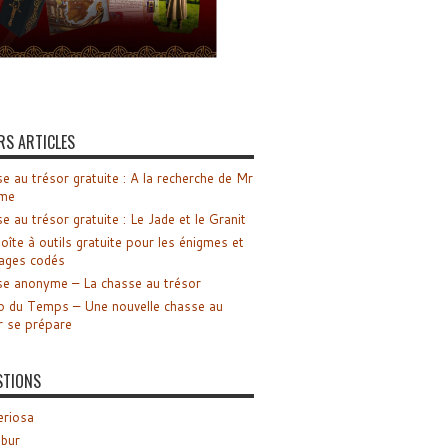
RS ARTICLES
e au trésor gratuite : A la recherche de Mr
me
e au trésor gratuite : Le Jade et le Granit
oîte à outils gratuite pour les énigmes et
ages codés
e anonyme – La chasse au trésor
o du Temps – Une nouvelle chasse au
r se prépare
STIONS
riosa
ibur