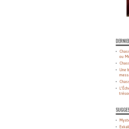
DERNIE
Chass
ou M
Chass
Une b
mess
Chass
L’Éch
tréso
SUGGE
Myste
Exkal