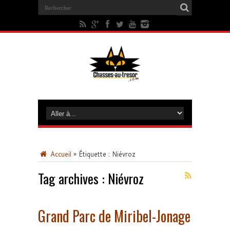
Accueil
»
Étiquette :
Niévroz
Tag archives :
Niévroz
Grand Parc de Miribel-Jonage