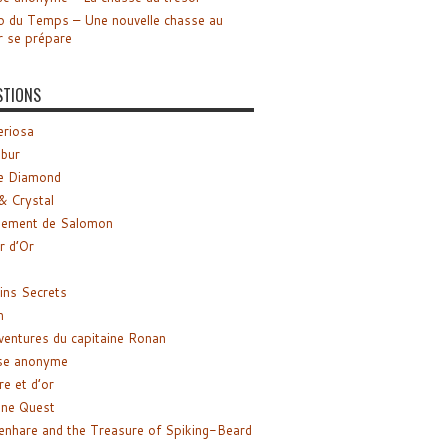
o du Temps – Une nouvelle chasse au
r se prépare
STIONS
riosa
ibur
e Diamond
& Crystal
gement de Salomon
ir d’Or
ns Secrets
m
ventures du capitaine Ronan
se anonyme
re et d’or
ne Quest
enhare and the Treasure of Spiking-Beard