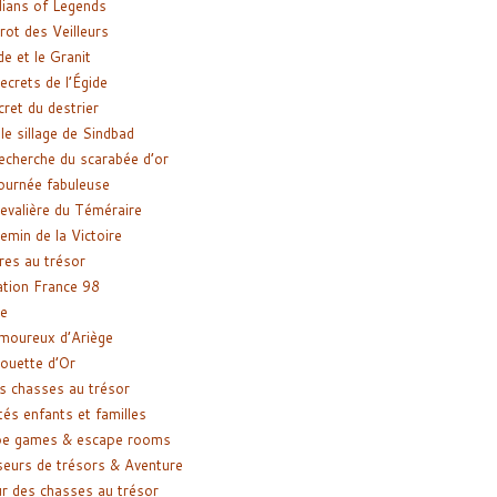
ians of Legends
rot des Veilleurs
de et le Granit
ecrets de l’Égide
cret du destrier
le sillage de Sindbad
recherche du scarabée d’or
ournée fabuleuse
evalière du Téméraire
emin de la Victoire
res au trésor
tion France 98
e
moureux d’Ariège
ouette d’Or
s chasses au trésor
tés enfants et familles
pe games & escape rooms
eurs de trésors & Aventure
r des chasses au trésor