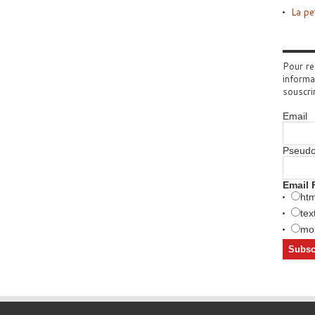
La pe
Pour re
informa
souscri
Email
Pseud
Email 
htm
tex
mob