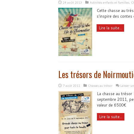
24 août 2013
Activités enfants et familles
,
Ch
Cette chasse au trés
s'inspire des contes
Lire la suite...
Les trésors de Noirmouti
7 août 2011
Chasses au trésor
Laisser u
La chasse au trésor L
septembre 2011, perm
valeur de 6500€
Lire la suite...