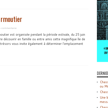
oirmoutier
un commentaire
outier est organisée pendant la période estivale, du 25 juin
 découvrir en famille ou entre amis cette magnifique île de
x trésors vous invite également à déterminer l'emplacement
DERNIE
Chass
ou M
Chass
Une b
mess
Chass