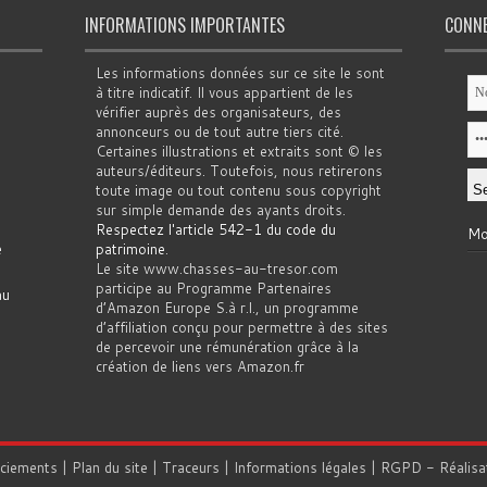
INFORMATIONS IMPORTANTES
CONN
Les informations données sur ce site le sont
à titre indicatif. Il vous appartient de les
vérifier auprès des organisateurs, des
annonceurs ou de tout autre tiers cité.
Certaines illustrations et extraits sont © les
auteurs/éditeurs. Toutefois, nous retirerons
toute image ou tout contenu sous copyright
sur simple demande des ayants droits.
Respectez l'article 542-1 du code du
Mo
e
patrimoine
.
Le site www.chasses-au-tresor.com
participe au Programme Partenaires
au
d’Amazon Europe S.à r.l., un programme
d’affiliation conçu pour permettre à des sites
de percevoir une rémunération grâce à la
création de liens vers Amazon.fr
rciements
|
Plan du site
|
Traceurs
|
Informations légales
|
RGPD
- Réalisa