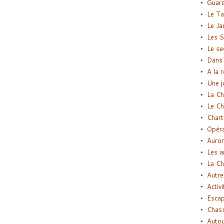
Guard
Le Ta
Le Ja
Les S
Le se
Dans 
A la 
Une j
La Ch
Le Ch
Chart
Opéra
Auror
Les a
La Ch
Autre
Activi
Esca
Chass
Autou