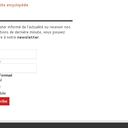
tite encyclopédie
ster informé de l'actualité ou recevoir nos
tions de dernière minute, vous pouvez
re à notre
newsletter
.
o
Format
l
t
ile