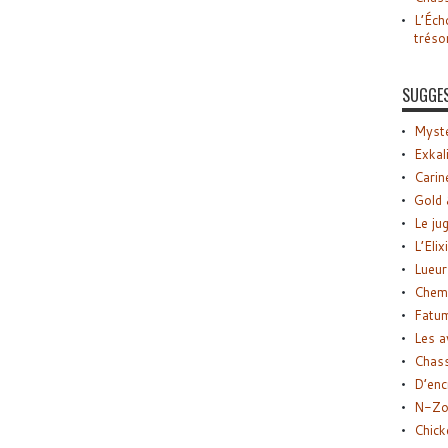
L’Éch
tréso
SUGGE
Myste
Exkal
Carin
Gold 
Le ju
L’Elix
Lueur
Chemi
Fatu
Les a
Chas
D’enc
N-Zo
Chick