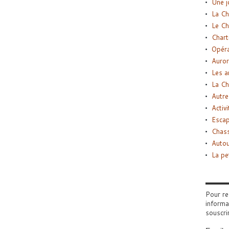
Une j
La Ch
Le Ch
Chart
Opéra
Auror
Les a
La Ch
Autre
Activi
Esca
Chass
Autou
La pe
Pour re
informa
souscri