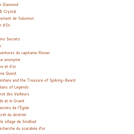
e Diamond
& Crystal
gement de Salomon
ir d’Or
ns Secrets
m
ventures du capitaine Ronan
se anonyme
re et d’or
ne Quest
enhare and the Treasure of Spiking-Beard
ians of Legends
rot des Veilleurs
de et le Granit
ecrets de l’Égide
cret du destrier
le sillage de Sindbad
recherche du scarabée d’or