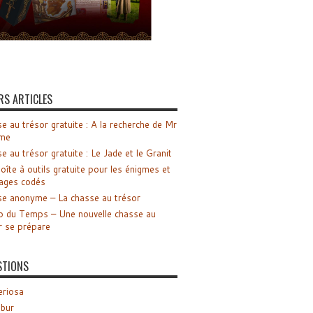
RS ARTICLES
e au trésor gratuite : A la recherche de Mr
me
e au trésor gratuite : Le Jade et le Granit
oîte à outils gratuite pour les énigmes et
ages codés
e anonyme – La chasse au trésor
o du Temps – Une nouvelle chasse au
r se prépare
STIONS
riosa
ibur