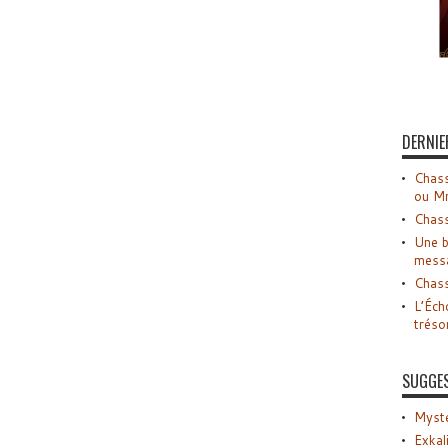
DERNIE
Chass
ou M
Chass
Une b
mess
Chass
L’Éch
tréso
SUGGE
Myste
Exkal