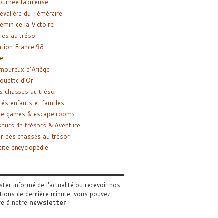
ournée fabuleuse
evalière du Téméraire
emin de la Victoire
res au trésor
tion France 98
e
moureux d’Ariège
ouette d’Or
s chasses au trésor
tés enfants et familles
pe games & escape rooms
eurs de trésors & Aventure
r des chasses au trésor
tite encyclopédie
ster informé de l'actualité ou recevoir nos
tions de dernière minute, vous pouvez
re à notre
newsletter
.