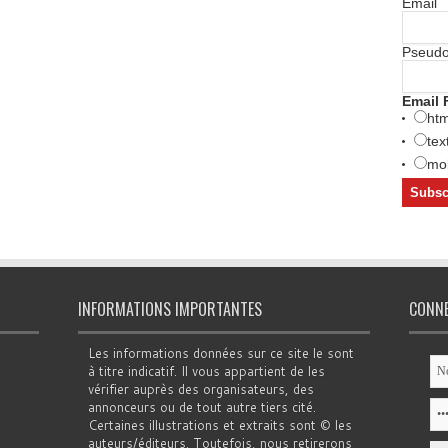
Email
Pseud
Email 
htm
tex
mob
INFORMATIONS IMPORTANTES
CONN
Les informations données sur ce site le sont
à titre indicatif. Il vous appartient de les
vérifier auprès des organisateurs, des
annonceurs ou de tout autre tiers cité.
Certaines illustrations et extraits sont © les
auteurs/éditeurs. Toutefois, nous retirerons