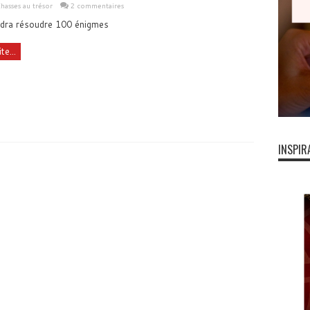
hasses au trésor
2 commentaires
audra résoudre 100 énigmes
te...
INSPIR