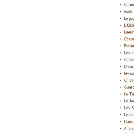
Carin
Gold 
Le ju
L’Elix
Lueur
Chemi
Fatu
Les a
Chas
D’enc
N-Zo
Chick
Guard
Le Ta
Le Ja
Les S
Le se
Dans 
A la 