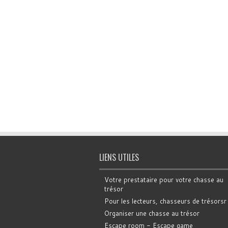
LIENS UTILES
Votre prestataire pour votre chasse au
trésor
Pour les lecteurs, chasseurs de trésorsr
Organiser une chasse au trésor
Escape room - Escape game