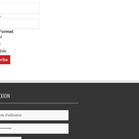
o
Format
l
t
ile
EXION