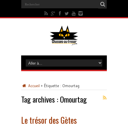
Accueil
»
Étiquette :
Omourtag
Tag archives :
Omourtag
Le trésor des Gètes