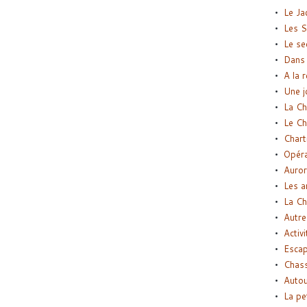
Le Ja
Les S
Le se
Dans 
A la 
Une j
La Ch
Le Ch
Chart
Opéra
Auror
Les a
La Ch
Autre
Activi
Esca
Chass
Autou
La pe