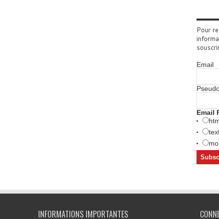
Pour re
informa
souscri
Email
Pseud
Email 
htm
tex
mob
INFORMATIONS IMPORTANTES
CONN