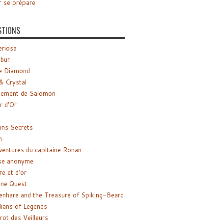
r se prépare
STIONS
riosa
ibur
e Diamond
& Crystal
gement de Salomon
ir d’Or
ns Secrets
m
ventures du capitaine Ronan
se anonyme
re et d’or
ne Quest
enhare and the Treasure of Spiking-Beard
ians of Legends
rot des Veilleurs