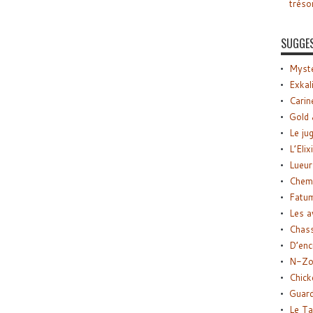
tréso
SUGGE
Myste
Exkal
Carin
Gold 
Le ju
L’Elix
Lueur
Chemi
Fatu
Les a
Chas
D’enc
N-Zo
Chick
Guard
Le Ta