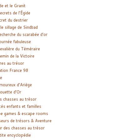
de et le Granit
ecrets de l’Égide
cret du destrier
le sillage de Sindbad
recherche du scarabée d’or
ournée fabuleuse
evalière du Téméraire
emin de la Victoire
res au trésor
tion France 98
e
moureux d’Ariège
ouette d’Or
s chasses au trésor
tés enfants et familles
pe games & escape rooms
eurs de trésors & Aventure
r des chasses au trésor
tite encyclopédie