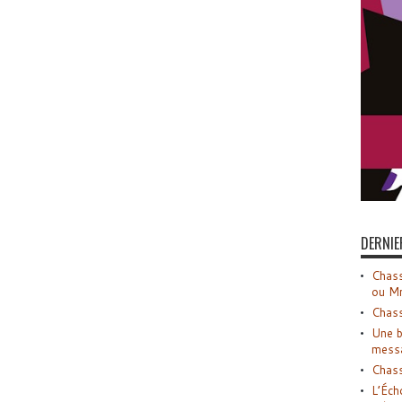
DERNIE
Chass
ou M
Chass
Une b
mess
Chass
L’Éch