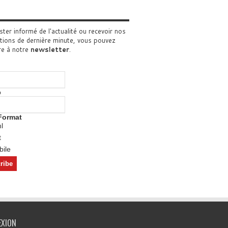
ster informé de l'actualité ou recevoir nos
tions de dernière minute, vous pouvez
re à notre
newsletter
.
o
Format
l
t
ile
EXION