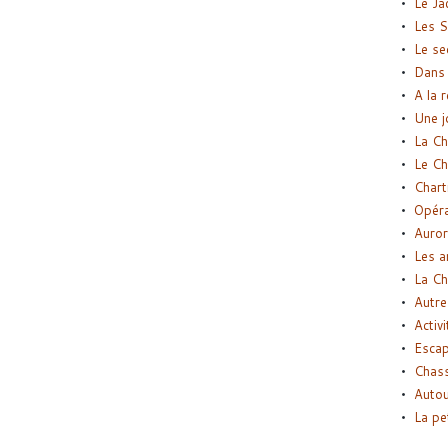
Le Ja
Les S
Le se
Dans 
A la 
Une j
La Ch
Le Ch
Chart
Opéra
Auror
Les a
La Ch
Autre
Activi
Esca
Chass
Autou
La pe