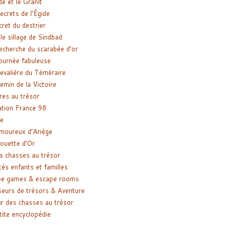
de et le Granit
ecrets de l’Égide
cret du destrier
le sillage de Sindbad
recherche du scarabée d’or
ournée fabuleuse
evalière du Téméraire
emin de la Victoire
res au trésor
tion France 98
e
moureux d’Ariège
ouette d’Or
s chasses au trésor
tés enfants et familles
pe games & escape rooms
eurs de trésors & Aventure
r des chasses au trésor
tite encyclopédie