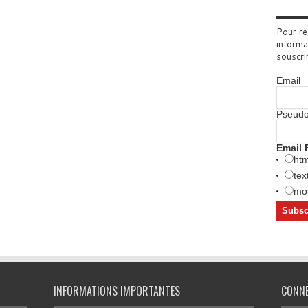
Pour re
informa
souscri
Email
Pseud
Email 
htm
tex
mob
INFORMATIONS IMPORTANTES
CONN