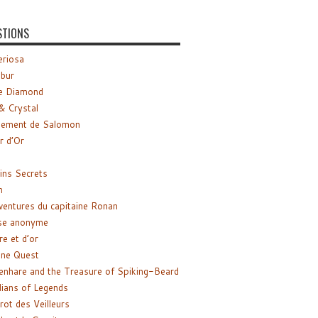
STIONS
riosa
ibur
e Diamond
& Crystal
gement de Salomon
ir d’Or
ns Secrets
m
ventures du capitaine Ronan
se anonyme
re et d’or
ne Quest
enhare and the Treasure of Spiking-Beard
ians of Legends
rot des Veilleurs