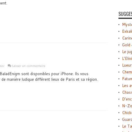
ent.
SUGGE
Myste
Exkal
Carin
Gold 
Le ju
L’Elix
Lueur
sor
Laisser un commentaire
Chemi
 BaladEnigm sont disponibles pour iPhone. Ils vous
Fatu
 de manière ludique différent lieux de Paris et sa région.
Les a
Chas
D’enc
N-Zo
Chick
Guard
Le Ta