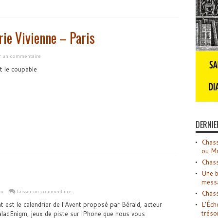
rie Vivienne – Paris
er un commentaire
t le coupable
DERNIE
Chass
ou M
Chass
Une b
mess
or
Laisser un commentaire
Chass
L’Éch
nt est le calendrier de l'Avent proposé par Bérald, acteur
tréso
BaladEnigm, jeux de piste sur iPhone que nous vous