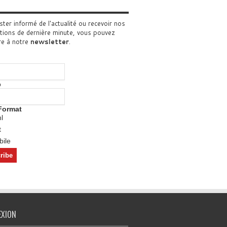
ster informé de l'actualité ou recevoir nos
tions de dernière minute, vous pouvez
re à notre
newsletter
.
o
Format
l
t
ile
EXION