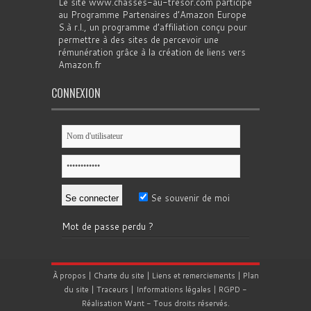
Le site www.chasses-au-tresor.com participe
au Programme Partenaires d’Amazon Europe
S.à r.l., un programme d’affiliation conçu pour
permettre à des sites de percevoir une
rémunération grâce à la création de liens vers
Amazon.fr
CONNEXION
Se souvenir de moi
Mot de passe perdu ?
À propos
|
Charte du site
|
Liens et remerciements
|
Plan
du site
|
Traceurs
|
Informations légales
|
RGPD
-
Réalisation
Want
- Tous droits réservés.